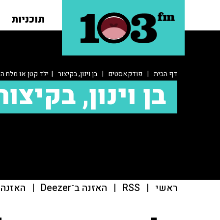
תוכניות
דף הבית
|
פודקאסטים
|
בן וינון, בקיצור
| ילד קטן או מלח ה
בן וינון, בקיצור
ראשי
|
RSS
|
האזנה ב־Deezer
|
האזנה ב־t Addict