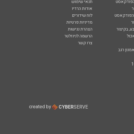
הפודקאסט
תנאי שימוש
ר
אודות הרדיו
 הפודקאסט
לוח שידורים
ר
מדיניות פרטיות
ע, בקיצור
הצהרת נגישות
כול
הרשמה לניוזלטר
צרו קשר
מנון רגב
created by
CYBER
SERVE