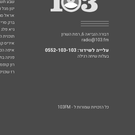
שבע תש
ינון מגל 
אראל סג"
ברק סרי 
גיא פלג
דבורה הנביאה 6, רמת השרון
תוכנית ה
radio@103.fm
איריס קו
עלייה לשידור: 0552-103-103
איפה הכ
בעלות שיחה רגילה
פנינה בת
רון קופמ
רז שכניק
כל הזכויות שמורות ל - 103FM