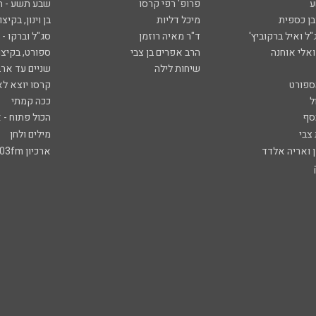
ע
פרופ' רפי קרסו
שבע תשע - 
ובן כספית
מיכל דליות
בן וינון, בקיצו
ל ואיל ברקוביץ'
ד"ר מאיה רוזמן
סג"ל וברקו -
ואלי אוחנה
הרב אפרים בן צבי
ספורט, בקיצו
שיחות לילה
שניים עד ארב
ספורט
קרסו יוצא לא
ל
ככה קמתי
סף
הכול פתוח - א
 צבי
מילים ולחן
ן ואריה אלדד
ארכיון 103fm