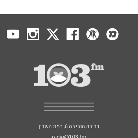
דבורה הנביאה 6, רמת השרון
radio@103.fm