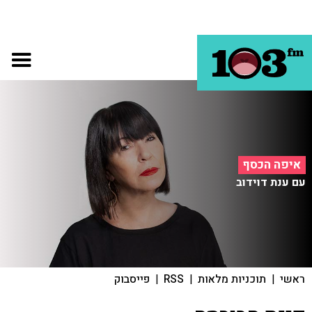
איפה הכסף
עם ענת דוידוב
ראשי
|
תוכניות מלאות
|
RSS
|
פייסבוק