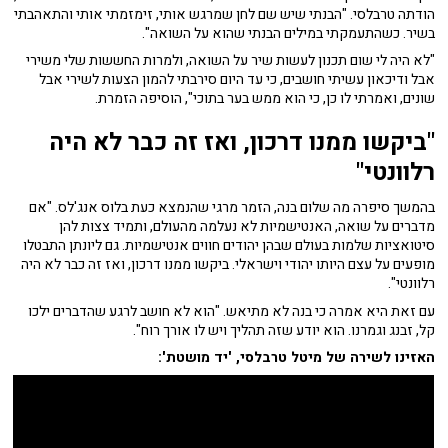
הודתה טרבלסי. "הבנתי שיש שם לחן שמרגש אותי, זימזמתי אותי והתאהבתי
בשיר. כשהתעמקתי במילים הבנתי שהוא על השואה".
"לא היה לי שום תכנון לעשות שיר על השואה, ולמרות החששות שלי משירי
אבל ודיכאון עשיתי חושבים, כי עד היום סירבתי להמון הצעות לשירי אבל
שונים, ואמרתי לו כן, כי הוא ממש בער בתוכי", הוסיפה הזמרת.
"ביקשו ממנו דרכון, ואז זה כבר לא היה
רלוונטי"
בהמשך סיפרה מה שלום בנה, הזמר מרגי שהנמצא כעת בלוס אנג'לס. "אם
מדברים על שואה, האנטישמיות לא נעלמה מהעולם, ותמיד צצות להן
סיטואציות שלמות בעולם שבהן יהודים חווים אנטישמיות. גם ליונתן התבטלו
מופעים על עצם היותו יהודי וישראלי. ביקשו ממנו דרכון, ואז זה כבר לא היה
רלוונטי".
עם זאת היא אמרה כי בנה לא מתיאש. "הוא לא חושב לרגע שהדברים ילכו
קל, זבנג וגמרנו. הוא יודע שזה תהליך ויש לו אורך רוח".
האזינו לשירה של מיטל טרבלסי, 'יד מושטת':