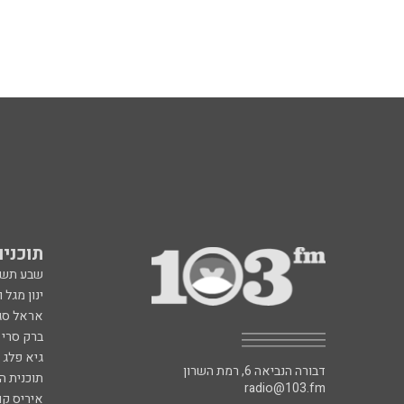
תוכניות fm
שבע תש
ינון מגל 
אראל סג"
ברק סרי 
גיא פלג
דבורה הנביאה 6, רמת השרון
תוכנית ה
radio@103.fm
איריס קו