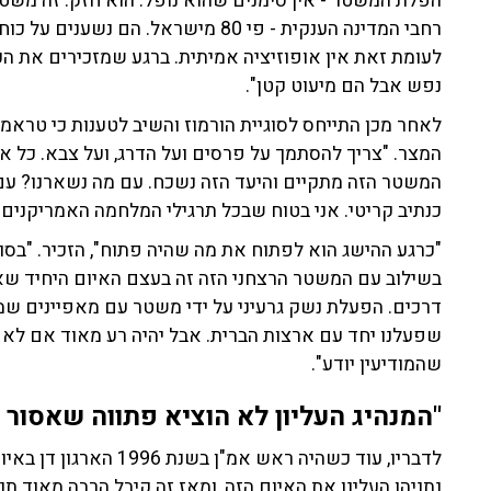
הפלת המשטר - אין סימנים שהוא נופל. הוא חזק. זה משטר
רחבי המדינה הענקית - פי 80 מישראל. 
לעומת זאת אין אופוזיציה אמיתית. ברגע שמזכירים את הכו
נפש אבל הם מיעוט קטן".
לאחר מכן התייחס לסוגיית הורמוז והשיב לטענות כי טרא
המצר. "צריך להסתמך על פרסים ועל הדרג, ועל צבא. כל אלה
המשטר הזה מתקיים והיעד הזה נשכח. עם מה נשארנו? עם 
כנתיב קריטי. אני בטוח שבכל תרגילי המלחמה האמריקנים ז
"כרגע ההישג הוא לפתוח את מה שהיה פתוח", הזכיר. "בסוף
בשילוב עם המשטר הרצחני הזה זה בעצם האיום היחיד שאני 
דרכים. הפעלת נשק גרעיני על ידי משטר עם מאפיינים שמ
שהמודיעין יודע".
"המנהיג העליון לא הוציא פתווה שאסור 
נתניהו העלינו את האיום הזה, ומאז זה קיבל הרבה מאוד 