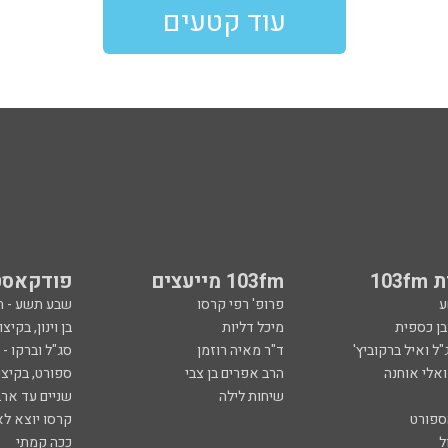
עוד קטעים
103
103fm מייעצים
פודקאסט
ע
פרופ' רפי קרסו
שבע תשע - 
ובן כספית
מיכל דליות
בן וינון, בקיצו
ל ואיל ברקוביץ'
ד"ר מאיה רוזמן
סג"ל וברקו -
ואלי אוחנה
הרב אפרים בן צבי
ספורט, בקיצו
שיחות לילה
שניים עד ארב
ספורט
קרסו יוצא לא
ל
ככה קמתי