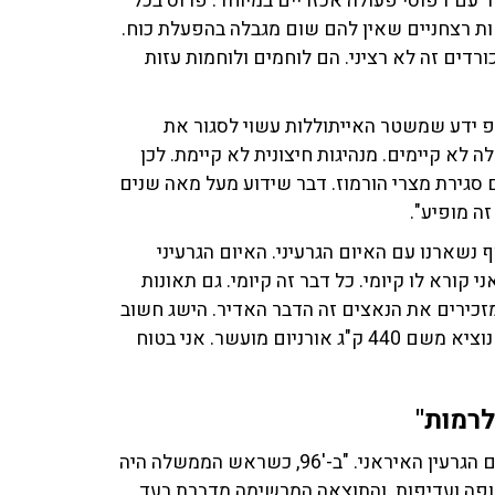
 עם דפוסי פעולה אכזריים במיוחד. פרוס בכל
הם נשענים על כוחות רצחניים שאין להם שום מגבלה בהפעלת כוח.
רדים זה לא רציני. הם לוחמים ולוחמות עזות
מפ ידע שמשטר האייתוללות עשוי לסגור את
 לא קיימים. מנהיגות חיצונית לא קיימת. לכן
סגירת מצרי הורמוז. דבר שידוע מעל מאה שנים
ה מופיע".
 נשארנו עם האיום הגרעיני. האיום הגרעיני
קורא לו קיומי. כל דבר זה קיומי. גם תאונות
זכירים את הנאצים זה הדבר האדיר. הישג חשוב
שפעלנו יחד עם ארצות הברית. אבל יהיה רע מאוד אם לא נוציא משם 440 ק"ג אורניום מועשר. אני בטוח
לרמות"
לדבריו, עוד כשהיה ראש אמ"ן בשנת 1996 הארגון דן באיום הגרעין האיראני. "ב-'96, כשראש הממשלה היה
תנופה ועדיפות. והתוצאה המרשימה מדברת בעד