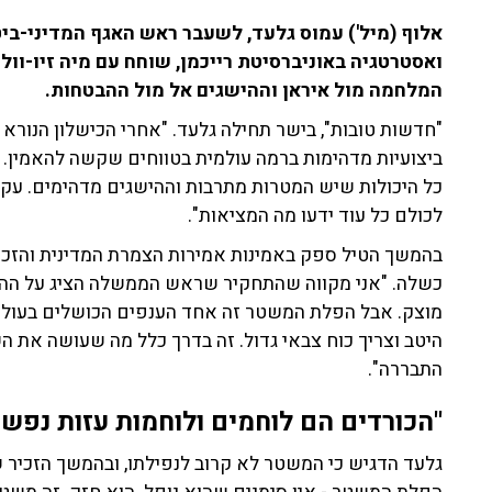
אלוף (מיל') עמוס גלעד, לשעבר ראש האגף המדיני-ביט
המלחמה מול איראן וההישגים אל מול ההבטחות.
"חדשות טובות", בישר תחילה גלעד. "אחרי הכישלון הנורא 
ביצועיות מדהימות ברמה עולמית בטווחים שקשה להאמין. חי
כל היכולות שיש המטרות מתרבות וההישגים מדהימים. עקב 
לכולם כל עוד ידעו מה המציאות".
בהמשך הטיל ספק באמינות אמירות הצמרת המדינית והזכ
כשלה. "אני מקווה שהתחקיר שראש הממשלה הציג על ההיש
מוצק. אבל הפלת המשטר זה אחד הענפים הכושלים בעולם.
היטב וצריך כוח צבאי גדול. זה בדרך כלל מה שעושה את הש
התבררה".
"הכורדים הם לוחמים ולוחמות עזות נפש 
גלעד הדגיש כי המשטר לא קרוב לנפילתו, ובהמשך הזכיר שה