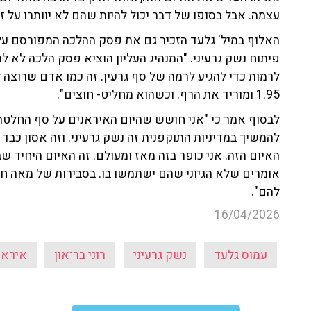
עצמה. אבל בסופו של דבר יכול להיות שהם לא יוותרו על ז
האלוף במיל' גלעד הזכיר גם את פסק ההלכה המפורסם עלי
פיתוח נשק גרעיני. "המנהיג העליון הוציא פסק הלכה לא ל
לרמות כדי להגיע לרמה של סף גרעין. זה כמו אדם שרוצה ל
1.95 ומוריד את הרף. וכשהוא מחליט- חוצים".
לבסוף אמר כי "אני חושש שהיום האיראנים על סף החלטה
להמשיך במדיניות התוקפנית זה נשק גרעיני. וזה אסון כבד 
האיום הזה. אני כופר בזה מאז ומעולם. זה האיום היחיד שבע
אומרים שלא הגיוני שהם ישתמשו בו. בסבירות של מאה חמ
להם".
16/04/2026
עמוס גלעד
נשק גרעיני
רוני בר־און
איראן