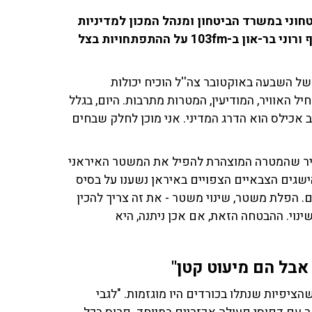
חוני במשרד הביטחון ומנהל המכון למדיניות
ואסטרטגיה באוניברסיטת רייכמן, שוחח עם מיה זיו-וולף ורוני בר-און ב-103fm על ההתפתחויות בצל
של השבעה באוקטובר צה''ל הוכיח יכולות
ל האוויר, המודיעין, המטרות מתרבות. היום, בגלל
אכילס הוא הדרג המדיני. אני מוכן לחלק שבחים
יר שהמטרה המוצהרת להפיל את המשטר האיראני
גים הצבאיים הצפויים באיראן נשענו על בסיס
 הפלת משטר, שינוי משטר - את זה צריך להכין
ינוי. ההבטחה הזאת, אם אכן ניתנה, היא
אבל הם מיעוט קטן"
ציפיות שנתלו בכורדים היו מוגזמות. "לגבי