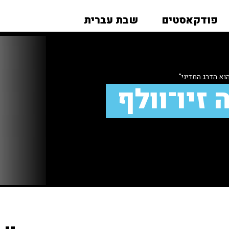
פודקאסטים
שבת עברית
וא הדרג המדיני"
 זיו־וולף