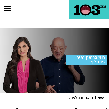
רוני בר־און ומיה
זיו־וולף
ראשי
|
תוכניות מלאות