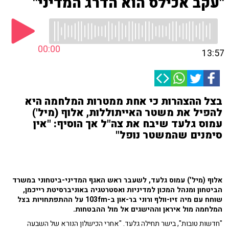
"עקב אכילס הוא הדרג המדיני"
00:00
13:57
בצל ההצהרות כי אחת ממטרות המלחמה היא
להפיל את משטר האייתוללות, אלוף (מיל')
עמוס גלעד שיבח את צה"ל אך הוסיף: "אין
סימנים שהמשטר נופל"
אלוף (מיל') עמוס גלעד, לשעבר ראש האגף המדיני-ביטחוני במשרד
הביטחון ומנהל המכון למדיניות ואסטרטגיה באוניברסיטת רייכמן,
שוחח עם מיה זיו-וולף ורוני בר-און ב-103fm על ההתפתחויות בצל
המלחמה מול איראן וההישגים אל מול ההבטחות.
"חדשות טובות", בישר תחילה גלעד. "אחרי הכישלון הנורא של השבעה