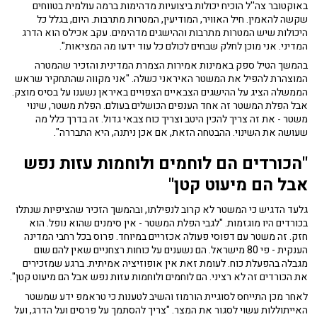
באוקטובר צה''ל הוכיח יכולות ביצועיות מדהימות ברמה עולמית בטווחים
שקשה להאמין. חיל האוויר, המודיעין, המטרות מתרבות. היום, בגלל כל
היכולות שיש המטרות מתרבות וההישגים מדהימים. עקב אכילס הוא הדרג
המדיני. אני מוכן לחלק שבחים לכולם כל עוד ידעו מה המציאות".
בהמשך הטיל ספק באמינות אמירות הצמרת המדינית והזכיר שהמטרה
המוצהרת להפיל את המשטר האיראני כשלה. "אני מקווה שהתחקיר שראש
הממשלה הציג על ההישגים הצבאיים הצפויים באיראן נשענו על בסיס מוצק.
אבל הפלת המשטר זה אחד הענפים הכושלים בעולם. הפלת משטר, שינוי
משטר - את זה צריך להכין היטב וצריך כוח צבאי גדול. זה בדרך כלל מה
שעושה את השינוי. ההבטחה הזאת, אם אכן ניתנה, היא התבררה".
"הכורדים הם לוחמים ולוחמות עזות נפש
אבל הם מיעוט קטן"
גלעד הדגיש כי המשטר לא קרוב לנפילתו, ובהמשך הזכיר שהציפיות שנתלו
בכורדים היו מוגזמות. "לגבי הפלת המשטר - אין סימנים שהוא נופל. הוא
חזק. זה משטר עם דפוסי פעולה אכזריים במיוחד. פרוס בכל רחבי המדינה
הענקית - פי 80 מישראל. הם נשענים על כוחות רצחניים שאין להם שום
מגבלה בהפעלת כוח. לעומת זאת אין אופוזיציה אמיתית. ברגע שמזכירים
את הכורדים זה לא רציני. הם לוחמים ולוחמות עזות נפש אבל הם מיעוט קטן".
לאחר מכן התייחס לסוגיית הורמוז והשיב לטענות כי טראמפ ידע שמשטר
האייתוללות עשוי לסגור את המצר. "צריך להסתמך על פרסים ועל הדרג, ועל