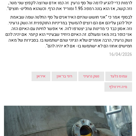
לרמות כדי להגיע לרמה של סף גרעין. זה כמו אדם שרוצה לקפוץ שני מטר,
וזה קשה, אז הוא בונה רמפה 1.95 ומוריד את הרף. וכשהוא מחליט- חוצים".
לבסוף אמר כי "אני חושש שהיום האיראנים על סף החלטה שמה שבאמת
יכול להגן עליהם אם הם רוצים להמשיך במדיניות התוקפנית זה נשק גרעיני.
וזה אסון כבד כי מדינות ערב יצטרפו לזה. אי אפשר לחיות עם האיום הזה.
אני כופר בזה מאז ומעולם. זה האיום היחיד שבעיניי הוא קיומי. אם יהיה להם
נשק גרעיני, הרבה אומרים שלא הגיוני שהם ישתמשו בו. בסבירות של מאה
חמישים אחוז הם לא ישתמשו בו- אם לא יהיה להם".
16/04/2026
עמוס גלעד
נשק גרעיני
רוני בר־און
איראן
מיה זיו־וולף