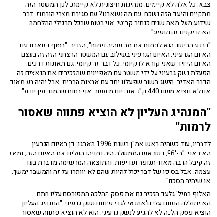
צבא. כל אלה לא קיימים. מנהיגות חיצונית לא קיימת. לכן המשטר הזה
מתקיים והיעד הזה נשכח. עם מה נשארנו? עם סגירת מצרי הורמוז. דבר
שידוע מעל מאה שנים כנתיב קריטי. אני בטוח שבכל תרגילי המלחמה
האמריקנים זה מופיע".
"כרגע ההישג הוא לפתוח את מה שהיה פתוח", הזכיר. "בסוף נשארנו עם
האיום הגרעיני. האיום הגרעיני בשילוב עם המשטר הרצחני הזה זה בעצם
האיום היחיד שאני קורא לו קיומי. כל דבר זה קיומי. גם תאונות דרכים.
הפעלת נשק גרעיני על ידי משטר עם מאפיינים שמזכירים את הנאצים זה
הדבר האדיר. הישג חשוב שפעלנו יחד עם ארצות הברית. אבל יהיה רע מאוד
אם לא נוציא משם 440 ק"ג אורניום מועשר. אני בטוח שהמודיעין יודע".
"המנהיג העליון לא הוציא פתווה שאסור
לרמות"
לדבריו, עוד כשהיה ראש אמ"ן בשנת 1996 הארגון דן באיום הגרעין
האיראני. "ב-'96, כשראש הממשלה היה נתניהו העלינו את האיום הזה, ומאז
זה קיבל הרבה מאוד תנופה ועדיפות. והתוצאה המרשימה מדברת בעד
עצמה. אבל בסופו של דבר יכול להיות שהם לא יוותרו על זה והמשבר ימשך.
או שיהיה הסכם".
האלוף במיל' גלעד הזכיר גם את פסק ההלכה המפורסם עליו חתם
האייתוללה המנוח עלי ח'אמנאי לגבי פיתוח נשק גרעיני. "המנהיג העליון
הוציא פסק הלכה לא להגיע לנשק גרעיני. הוא לא הוציא פתווה שאסור