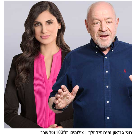
רוני בר־און ומיה זיו־וולף
| צילומים: 103fm וטל שחר