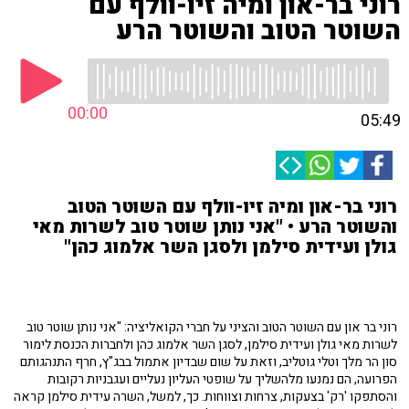
רוני בר-און ומיה זיו-וולף עם
השוטר הטוב והשוטר הרע
00:00
05:49
רוני בר-און ומיה זיו-וולף עם השוטר הטוב
והשוטר הרע • "אני נותן שוטר טוב לשרות מאי
גולן ועידית סילמן ולסגן השר אלמוג כהן"
רוני בר און עם השוטר הטוב והציני על חברי הקואליציה: "אני נותן שוטר טוב
לשרות מאי גולן ועידית סילמן, לסגן השר אלמוג כהן ולחברות הכנסת לימור
סון הר מלך וטלי גוטליב, וזאת על שום שבדיון אתמול בבג"ץ, חרף התנהגותם
הפרועה, הם נמנעו מלהשליך על שופטי העליון נעליים ועגבניות רקובות
והסתפקו 'רק' בצעקות, צרחות וצווחות. כך, למשל, השרה עידית סילמן קראה