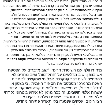
לעבר נשיא העליון יצחק עמית כי היא 'מקווה שטראמפ יעזור לנו נגד ההפיכה
המשטרית שלך'. סגן השר אלמוג כהן קרא לעבר עמית: 'מה עם ניגוד העניינים
שלך? אתה המושחת כאן'. ח"כ סון הר המלך אמרה לשופטים: 'תתביישו,
חבורה של פחדנים'. השרה מאי גולן הטיחה בהם: 'אתם דיקטטורה', וח"כ
גוטליב הוסיפה: 'תתביישו לכם'. נשיא העליון עמית, בשלווה ובסבלנות יש
להדגיש, הורה להוציא את כל החמישה מן האולם, אבל המטרה שלשמה באו
הפורעים כבר הושגה - תשומת לב ואהדה של מצביעי הפריימריז בליכוד, ושל
השר בן גביר, לקראת קביעת הרשימה שלו לבחירות". "שוטר טוב גם לראש
הממשלה נתניהו, שנמנע מלהסתייג או לגנות את חברות ממשלתו וחברי
מפלגתו, הוא ממשיך להוות מופת לממלכתיות, ולהפרדת הרשויות בין הרשות
המבצעת לרשות המחוקקת, ובמיוחד בהפרדה וההפרדות מהרשות השופטת.
שוטר טוב אחרון ליריב לוין שר המשפטים, שהבהיר עוד בטרם החל הדיון
שהממשלה לא תציית לפסק דין שיכריח אותה להזיז את בן גביר מתפקידו.
כך שומרים על הדמוקרטיה תקינה. יום עצמאות שמח ומלא תקוות למדינת
ישראל הדוהרת לאנרכיה בגיל כה מתקדם".
מיה זיו וולף עם השוטרת הרעה: "שוב מדברים על הפסקת 
אש בצפון, שוב מדליפים על 'התקדמות' ושוב נזהרים לא 
להתחייב לשום דבר קונקרטי. אבל מי שמקשיב לכותרות 
האלה מהמרכז מפספס את הסיפור האמיתי. כי בצפון אין 
'תהליך מדיני', יש מציאות יומם־יומית קשה ושוחקת. עבור 
עשרות אלפי תושבים, זה כבר מזמן לא אירוע ביטחוני נקודתי 
אלא מצב חיים מתמשך. יישובים שלמים ריקים או 
חצי־ריקים, עסקים שנסגרו בלי תאריך פתיחה מחדש, 