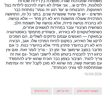
משפחות שמנהלות שגרה מפוצלת בין דירות שכורות 
למלונות, וילדים ש... אני אפילו לא רוצה להיכנס לילדות בצל 
האזעקות. ההבטחה ש 'עוד רגע זה נגמר' נמתחת כבר 
חודשים - יש מי שיגיד שעשרות שנים. בתוך כל זה, התחושה 
המרכזית שעולה מהשטח היא לא רק פחד — אלא נטישה. 
לא בהכרח נטישה פיזית, אלא נטישה של תשומת הלב. 
כשהשיח הציבורי עובר במהירות לנושאים אחרים, 
כשהפוליטקאים לא באירוע , וכשהדיון מתמקד באסטרטגיה 
ובמאקרו — האנשים עצמם נדחקים לשוליים. הם הופכים 
לרקע של האירוע, במקום להיות המרכז שלו. אגב, הבעיה 
היא לא רק בהיעדר פתרון מיידי אלא בהיעדר כנות. כי אם 
מדובר במצב שיימשך עוד זמן רב - צריך לומר זאת. ואם אין 
כרגע דרך להבטיח ביטחון מלא ליישובי הגבול -גם את זה 
צריך להגיד. הציבור בצפון כבר הוכיח שהוא יודע להתמודד 
עם מציאות קשה; מה שהוא לא מוכן לקבל יותר זה עמימות 
שמתחלפת לפי צורכי הכותרת".
16/04/2026
השוטר הטוב והרע
רוני בר־און
מיה זיו־וולף