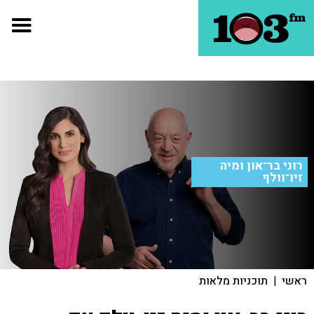
רוני בר־און ומיה
זיו־וולף
ראשי
|
תוכניות מלאות