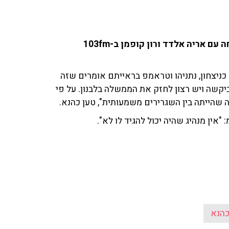
אריאל כהנא, פרשן מדיני ('ישראל היום'), התייחס בשיחה עם אריה אלדד ורון קופמן ב-103fm
ניצחון, נתניהו וטראמפ בראייתם אומרים שזה
קשה ויש רצון לחזק את הממשלה בלבנון. על פי
 שהייתה בין השגרירים משמעותית", טען כהנא.
ין מנהיג שהיה יכול להגיד לו לא".
כהנא