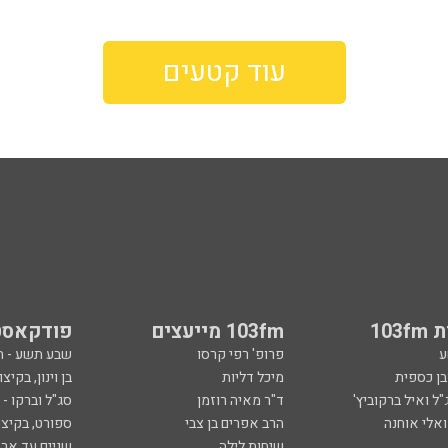
עוד קטעים
103
103fm מייעצים
פודקאסט
ע
פרופ' רפי קרסו
שבע תשע - 
ובן כספית
מיכל דליות
בן וינון, בקיצו
ל ואיל ברקוביץ'
ד"ר מאיה רוזמן
סג"ל וברקו -
ואלי אוחנה
הרב אפרים בן צבי
ספורט, בקיצו
שיחות לילה
שניים עד ארב