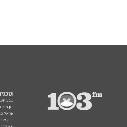
תוכניות fm
שבע תש
ינון מגל 
אראל סג"
ברק סרי 
גיא פלג