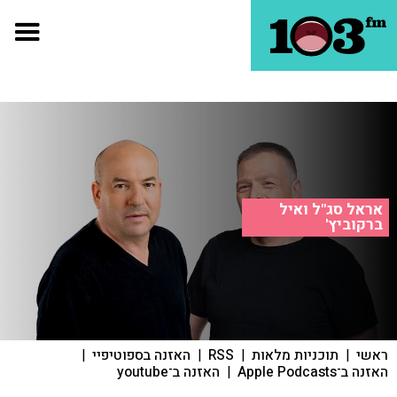
אראל סג"ל ואיל
ברקוביץ'
ראשי
|
תוכניות מלאות
|
RSS
|
האזנה בספוטיפיי
|
האזנה ב־Apple Podcasts
|
האזנה ב־youtube