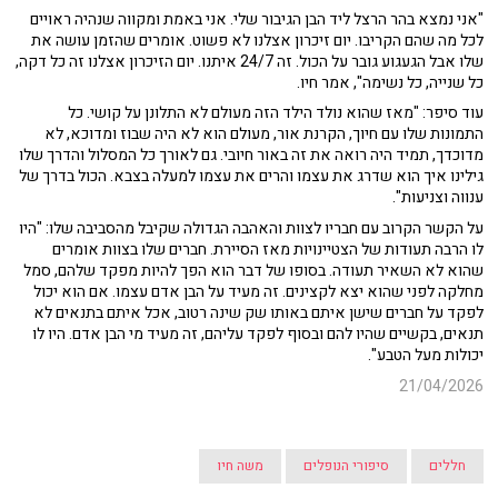
"אני נמצא בהר הרצל ליד הבן הגיבור שלי. אני באמת ומקווה שנהיה ראויים
לכל מה שהם הקריבו. יום זיכרון אצלנו לא פשוט. אומרים שהזמן עושה את
שלו אבל הגעגוע גובר על הכול. זה 24/7 איתנו. יום הזיכרון אצלנו זה כל דקה,
כל שנייה, כל נשימה", אמר חיו.
עוד סיפר: "מאז שהוא נולד הילד הזה מעולם לא התלונן על קושי. כל
התמונות שלו עם חיוך, הקרנת אור, מעולם הוא לא היה שבוז ומדוכא, לא
מדוכדך, תמיד היה רואה את זה באור חיובי. גם לאורך כל המסלול והדרך שלו
גילינו איך הוא שדרג את עצמו והרים את עצמו למעלה בצבא. הכול בדרך של
ענווה וצניעות".
על הקשר הקרוב עם חבריו לצוות והאהבה הגדולה שקיבל מהסביבה שלו: "היו
לו הרבה תעודות של הצטיינויות מאז הסיירת. חברים שלו בצוות אומרים
שהוא לא השאיר תעודה. בסופו של דבר הוא הפך להיות מפקד שלהם, סמל
מחלקה לפני שהוא יצא לקצינים. זה מעיד על הבן אדם עצמו. אם הוא יכול
לפקד על חברים שישן איתם באותו שק שינה רטוב, אכל איתם בתנאים לא
תנאים, בקשיים שהיו להם ובסוף לפקד עליהם, זה מעיד מי הבן אדם. היו לו
יכולות מעל הטבע".
21/04/2026
חללים
סיפורי הנופלים
משה חיו