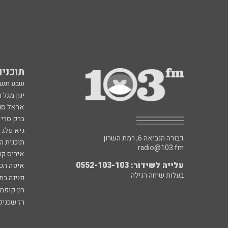
תוכניות fm
שבע תש
ינון מגל 
אראל סג"
ברק סרי 
גיא פלג
דבורה הנביאה 6, רמת השרון
תוכנית ה
radio@103.fm
איריס קו
עלייה לשידור: 0552-103-103
איפה הכ
בעלות שיחה רגילה
פנינה בת
רון קופמ
רז שכניק