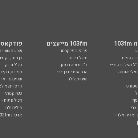
103
103fm מייעצים
פודקאסט
ע
פרופ' רפי קרסו
שבע תשע - 
ובן כספית
מיכל דליות
בן וינון, בקיצו
ל ואיל ברקוביץ'
ד"ר מאיה רוזמן
סג"ל וברקו -
ואלי אוחנה
הרב אפרים בן צבי
ספורט, בקיצו
שיחות לילה
שניים עד ארב
ספורט
קרסו יוצא לא
ל
ככה קמתי
סף
הכול פתוח - א
 צבי
מילים ולחן
ן ואריה אלדד
ארכיון 103fm