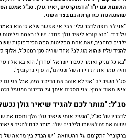
התעמת עם יו"ר 'הדמוקרטים', יאיר גולן. סג"ל אמנם הס
שהתנהגות כזו קרתה גם בצד השני.
"אני לא רוצה לדבר עליו אבל אי אפשר שלא כי הוא באמת
על דוד. "הוא קורא ליאיר גולן פחדן. יש לו באמת פליטות
ילדים כתחביב, זאת אחת מפליטות הפה הכי דפוקות ששמעתי
להגיד עליו שהוא מוג לב? אחד שהיה סגן רמטכ"ל, אלוף פ
"בא כלומניק ואומר לגיבור ישראל 'פחדן'. הוא בא אליו פיז
והיה גומר את הקריירה של שניהם", הוסיף ברקוביץ'.
סג"ל השיב לו: "אני לא אוהב את הדיבור הזה, אבל אני גם 
איש מאוד אמיץ. אני מסכים איתך על הדיבור המגעיל הזה 
סג"ל: "
מותר לכם להגיד שיאיר גולן נכשל
לדבריו של סג"ל, "הגעיל אותי שיאיר גולן הלך וחסם את שרה
עושה את זה לאשתו ולילדים שלו. מותר לכם להגיד שיאיר 
ברקוביץ' התקומם על ההשוואה. "יש הבדל בין מחאה של מ