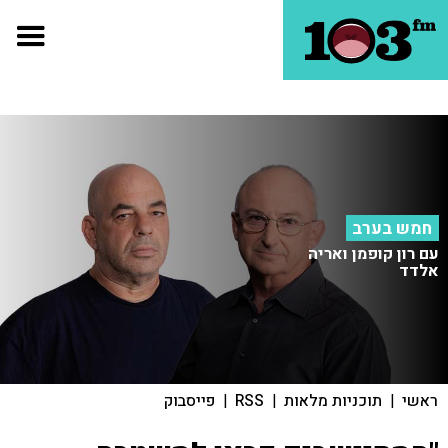
חמש בערב
עם רון קופמן ואריה
אלדד
ראשי
|
תוכניות מלאות
|
RSS
|
פייסבוק