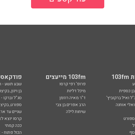
103
103fm מייעצים
פודקאסט
ע
פרופ' רפי קרסו
שבע תשע - 
ובן כספית
מיכל דליות
בן וינון, בקיצו
ל ואיל ברקוביץ'
ד"ר מאיה רוזמן
סג"ל וברקו -
ואלי אוחנה
הרב אפרים בן צבי
ספורט, בקיצו
שיחות לילה
שניים עד ארב
ספורט
קרסו יוצא לא
ל
ככה קמתי
סף
הכול פתוח - א