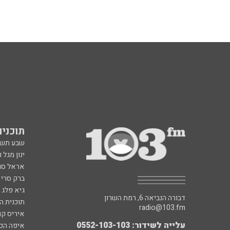
תוכניות fm
שבע תש
ינון מגל 
אראל סג"
ברק סרי 
גיא פלג
דבורה הנביאה 6, רמת השרון
תוכנית ה
radio@103.fm
איריס קו
עלייה לשידור: 0552-103-103
איפה הכ