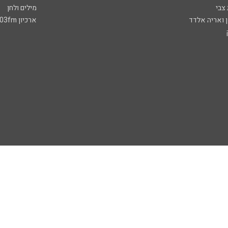
 צבי
מילים ולחן
ן ואריה אלדד
ארכיון 103fm