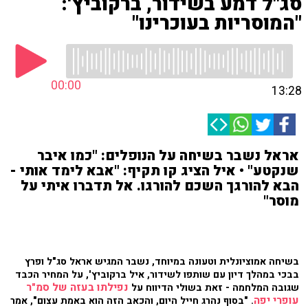
סג"ל דמע בשידור, ברקוביץ':
"המוסריות בעוכרינו"
00:00
13:28
אראל נשבר בשיחה על הנופלים: "כמו איבר
שנקטע" • איל הציג קו תקיף: "אבא לימד אותי -
הבא להורגך השכם להורגו. אל תדברו איתי על
מוסר"
בשיחה אמוציונלית וטעונה במיוחד, נשבר המגיש אראל סג"ל ופרץ
בבכי במהלך דיון עם שותפו לשידור, איל ברקוביץ', על המחיר הכבד
נפילתו בעזה של סמ"ר
שגובה המלחמה - זאת בשולי הדיווח על
עופרי יפה
. "בסוף נהרג חייל היום, והכאב הזה הוא באמת עצום", אמר