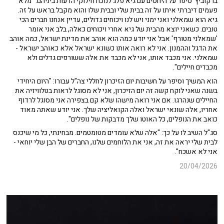
ברקוביץ' סיפר על היחסים עם גיא פלג לנוכח חילוקי הדעות ביניהם: "מלא
פעמים דיברתי איתו על זה בבית שלי ובבית שלו והוא מקבל בראש על זה.
גיא הוא שמאלני ואני ימני ויש לנו ויכוחים גדולים, עדיין אנחנו חברים הכי
טובים. כשאני יוצא מהבית של גיא אחרי ויכוחים כאלה, בלב אני אומר
'שמאלני מטורף' אבל אני יודע כמה הוא אוהב את מדינת ישראל, כמה אוהב
את הדגל וההמנון. אני לא רואה אותו כשונא ישראל אלא כאוהב ישראל -
שמאלני. אני מכבד אותו, אני לא מכבד את אלה ששורפים גדלים ולא
מכבדים חיילים".
הוא המשיך וסיפר על חשיבות יום הזיכרון לחללי צה"ל עבורו: "היום היחידי
בשנה שאני לוקח קשה זה יום הזיכרון, אני לא מסוגל לראות בטלוויזיה את
החיילים שנהרגו. אם אני רואה מישהו שלא קם בצפירה אני מסוגל לרדוף
אחריו, אלה שונאי ישראל ואלה הקואליציה שלך. אני יודע שאתה מאוד
כואב את הנופלים, כל האוטו שלך מדבקות של נופלים".
סג"ל השיב לו על כך: "אלה שלא עומדים מטומטמים. מבחינתי, כל מי שיכנס
לבית שלי יראה את זה, אני את הלוחמים שלנו, החברים של הבן שלי יוחאי -
אני לא אשכח".
20/04/2026