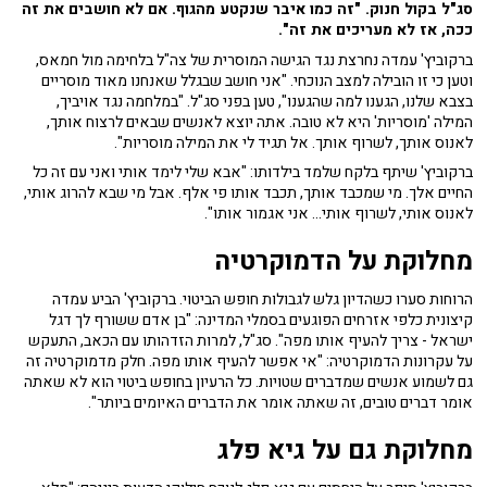
סג"ל בקול חנוק. "זה כמו איבר שנקטע מהגוף. אם לא חושבים את זה
ככה, אז לא מעריכים את זה".
ברקוביץ' עמדה נחרצת נגד הגישה המוסרית של צה"ל בלחימה מול חמאס,
וטען כי זו הובילה למצב הנוכחי. "אני חושב שבגלל שאנחנו מאוד מוסריים
בצבא שלנו, הגענו למה שהגענו", טען בפני סג"ל. "במלחמה נגד אויביך,
המילה 'מוסריות' היא לא טובה. אתה יוצא לאנשים שבאים לרצוח אותך,
לאנוס אותך, לשרוף אותך. אל תגיד לי את המילה מוסריות".
ברקוביץ' שיתף בלקח שלמד בילדותו: "אבא שלי לימד אותי ואני עם זה כל
החיים אלך. מי שמכבד אותך, תכבד אותו פי אלף. אבל מי שבא להרוג אותי,
לאנוס אותי, לשרוף אותי... אני אגמור אותו".
מחלוקת על הדמוקרטיה
הרוחות סערו כשהדיון גלש לגבולות חופש הביטוי. ברקוביץ' הביע עמדה
קיצונית כלפי אזרחים הפוגעים בסמלי המדינה: "בן אדם ששורף לך דגל
ישראל - צריך להעיף אותו מפה". סג"ל, למרות הזדהותו עם הכאב, התעקש
על עקרונות הדמוקרטיה: "אי אפשר להעיף אותו מפה. חלק מדמוקרטיה זה
גם לשמוע אנשים שמדברים שטויות. כל הרעיון בחופש ביטוי הוא לא שאתה
אומר דברים טובים, זה שאתה אומר את הדברים האיומים ביותר".
מחלוקת גם על גיא פלג