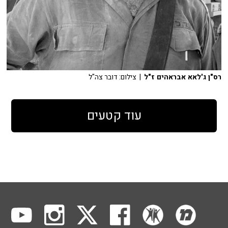
רס"ן ג'לאא אבראהים ז"ל
| צילום: דובר צה"ל
עוד קטעים