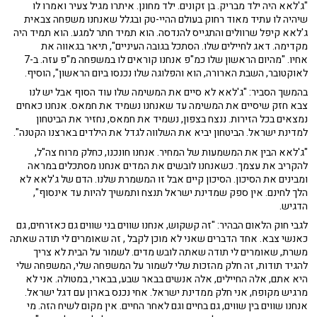
"ג'לאא היה ילד מבריק. בן זקונים. ילד מחונן. איתרו מגיל צעיר ואמרו לו
שיהיה לו עתיד מאוד רחוק בעולם ההיי-טק ובגלל שאנחנו משפחה צבאית
ג'לאא קיפל שרוולים והתגייס להנדסה. הוא תמיד חתר למגע. הוא תמיד היה
מקדימה. דאג לחיילים שלו. הסתכל בגובה העיניים", תיאר בגאווה את
אחיו. "מהיום הראשון שלו כמ"פ אנחנו קוראים לו במשפחה מ"פ עזה. ב-7
לאוקטובר, השבת הארורה, הוא והפלוגה שלו נכנסו ביום הראשון", הוסיף.
בהמשך הסביר: "ג'לאא לא סיים את המשימה שלו עוד הסוף אבל יש לנו
צבא חזק שיסיים את המשימה עד שאנחנו נשמיד את חמאס. אנחנו כאחים
נמצאים בכל הזירות. ננצח בצפון, נשמיד את חמאס, נחזיר את הביטחון
למדינת ישראל. הביטחון יביא את השלווה לגדל את הילדים בארצנו הקטנה".
"ג'לאא הבין את המשמעות של המחיר. אנחנו חונכנו, כחלק מרוח צה"ל,
להקריב את עצמך. כשאנחנו לובשים את המדים אנחנו מסתכלים במראה
ומבינים את הסיכון. הסיכון קיים אבל זו המשמרת שלנו. הדם של ג'לאא לא
הלך לחינם. אין ספק שמדינת ישראל תנצח ותמשיך להיות עד אינסוף",
הדגיש.
לגבי חוק הלאום הבהיר: "זה קשקוש, אנחנו שווים בני שווים גם כאזרחים, גם
כאנשי צבא. אחד הדברים שאני לא מוכן לקבל , זה שאומרים לי תודה שאתה
משרת, שאומרים לי תודה שאתה לובש מדים. לשמור על הבית לא צריך
להגיד תודות, זה חלק מהזכות שלי לשמור על המשפחה שלי, המשפחה שלי
היא אתם, אלה החיילים, אלה אנשים בבאר שבע, בבארי, במטולה. אני לא
מרגיש מקופח, אני חלק ממדינת ישראל. אחי נכנס בארון עם דגל ישראל.
אנחנו שווים בין שווים, גם בחיים וגם לאחר החיים. אין מקום לשיח הזה. מי