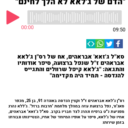
"הדם של ג'לאא לא הלך לחינם"
00:00
09:50
סא"ל ג'זאא' אבראהים, אח של רס"ן ג'לאא
אבראהים ז"ל שנפל ברצועה, סיפר אודותיו
והתגאה: "ג'לאא קיפל שרוולים והתגייס
להנדסה - תמיד היה מקדימה"
רס"ן ג'לאא אבראהים ז"ל וקצין הנדסה באוגדה 91, בן 25, מכפר
סאג'ור, נפל ברצועת עזה במהלך מלחמת 'חרבות ברזל'. ג'ללא נהרג
מפגיעת נ"ט ברפיח ונהרג לצד חבריו בקרב. סא"ל ג'זאא' אבראהים,
אחיו של ג'לאא, סיפר על אופיו המיוחד של אחיו, הצטיינותו וגבורתו
בזמן שירותו
.