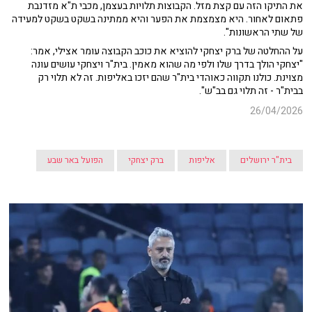
את התיקו הזה עם קצת מזל. הקבוצות תלויות בעצמן, מכבי ת"א מזדנבת
פתאום לאחור. היא מצמצמת את הפער והיא ממתינה בשקט בשקט למעידה
של שתי הראשונות".
על ההחלטה של ברק יצחקי להוציא את כוכב הקבוצה עומר אצילי, אמר:
"יצחקי הולך בדרך שלו ולפי מה שהוא מאמין. בית"ר ויצחקי עושים עונה
מצוינת. כולנו תקווה כאוהדי בית"ר שהם יזכו באליפות. זה לא תלוי רק
בבית"ר - זה תלוי גם בב"ש".
26/04/2026
בית"ר ירושלים
אליפות
ברק יצחקי
הפועל באר שבע