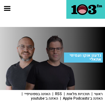
גדעון אוקו ועמיחי
אתאלי
ראשי
|
תוכניות מלאות
|
RSS
|
האזנה בספוטיפיי
|
האזנה ב־Apple Podcasts
|
האזנה ב־youtube