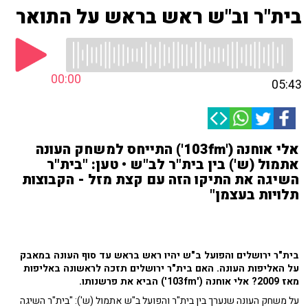
בית"ר וב"ש ראש בראש על התואר
00:00
05:43
אלי אוחנה ('103fm') התייחס למשחק העונה
אתמול (ש') בין בית"ר לב"ש • טען: "בית"ר
השיגה את התיקו הזה עם קצת מזל - הקבוצות
תלויות בעצמן"
בית"ר ירושלים והפועל ב"ש יהיו ראש בראש עד סוף העונה במאבק
על האליפות העונה. האם בית"ר ירושלים תזכה לראשונה באליפות
מאז 2009? אלי אוחנה ('103fm') הביא את פרשנותו.
על משחק העונה שנערך בין בית"ר והפועל ב"ש אתמול (ש'): "בית"ר השיגה