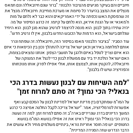
חיוביים והם בעיקר מגיעים מהציבור הלבנוני: "ברור שגם חיזבאללה וגם חמאס
מנצלים את המצב בהיעדר כל סיומת או מערכת מחייבת. חיזבאללה מנצל את
זה שהפסקת האש נכפתה על ידי האמריקאים והוא כבר לא נלחם על מות
ח'מאנאי או על הגנת איראן, הוא נלחם על קיומו. זה כרגע הסיפור של מה
יהיה עתידו בתוך לבנון. הוא מנסה להיצמד לנרטיב שהוא מגן לבנון. הוא היחיד
שנלחם בישראל, הוא הדמות של הכובש החדש בלבנון, אין לו נרטיב חדש".
עוד הסביר: "בציבור הלבנוני מאסו בסיפור הזה, חיזבאללה זה שפתח וגרר
אותם למלחמה באיראן וכאן ישראל צריכה להתהלך נכון בין הכיסאות כי איום
הוא איום וצריך לטפל באיום ולהגן על תושבי הצפון. אנחנו נמצאים בצומת,
האם ישראל הולכת יד ביד עם ממשלת לבנון כדי לנצל את המצוקה של
חיזבאללה, להקטין אותו, לצמצם אותו, אולי אפילו לפרק אותו מנוכחותו
והפוזיציה שיש לו בלבנון".
"למה השיחות עם לבנון נעשות בדרג הכי
בנאלי? הכי נמוך? זה סתם למרוח זמן"
על המו"מ שמתקדם בין מדינת ישראל למדינת לבנון על הסכם קבע ואף
אפשרות לנורמליזציה, אמר: "ישראל צריכה לקבל החלטה אמיצה כי כרגע
המשך הדיונים בדרג שגרירים בארה"ב זה סתם למרוח זמן. למה זה נעשה
בדרג הכי בנאלי? הכי נמוך? ראינו את זה אפילו בנושא המו"מ בנושא
החטופים. יש פה חוסר אחריות נוראי, בינתיים משלמים מחיר ולא עושים את
הדבר הנדרש שזה הסגירה המדינית".