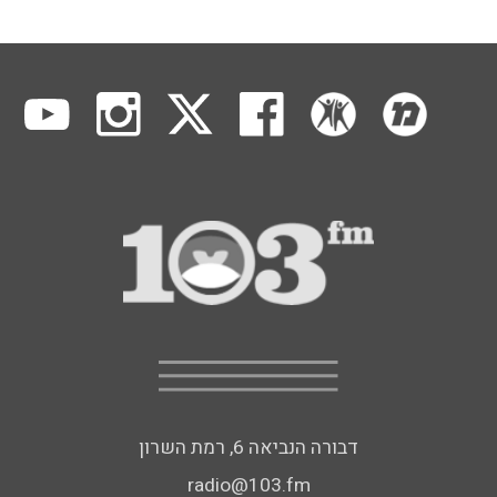
דבורה הנביאה 6, רמת השרון
radio@103.fm