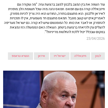
עוד השווה את בין המצב בלבנון למצב ברצועת עזה: "מה שקורה עם
חיזבאללה קורה גם עם חמאס. חמאס נהנה מזה שכל תשומת הלב מופנית
לאיראן וללבנון. הוא מתעצם בחזרה, החודש הוא היה צריך להיות מפורק.
לאמריקאים יש קשב מוגבל. חמאס מתעצם חד משמעית, אין לו תוכניות
להתפרק או לאבד את כוחו. כל המומנטום שיש לא קורה. גם ישראל מעדיפה
להעלים עין ולהיאחז ברצועת ביטחון. השאלה האם הממשלה הזו נמצאת
במקום שבכלל יכול ללכת להחלטות מדיניות?".
23/04/2026
לבנון
חיזבאללה
ישראל זיו
איראן
הנשיא טראמפ