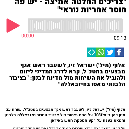
"צריכים החלטה אמיצה - יש פה
חוסר אחריות נוראי"
00:00
09:13
אלוף (מיל') ישראל זיו, לשעבר ראש אגף
מבצעים במטכ"ל, קרא לדרג המדיני ליזום
ולהוביל את השיחות מול מדינת לבנון: "בציבור
הלבנוני מאסו בחיזבאללה"
אלוף (מיל') ישראל זיו, לשעבר ראש אגף מבצעים במטכ"ל, שוחח עם
סיון כהן ב-103fm על ההתעצמות של ארגוני הטרור חיזבאללה בלבנון
וחמאס בעזה על רקע הפסקת האש באיראן.
על פי זיו המצב בצפון הוא שברירי מאוד אך בכל זאת יש מספר סימנים