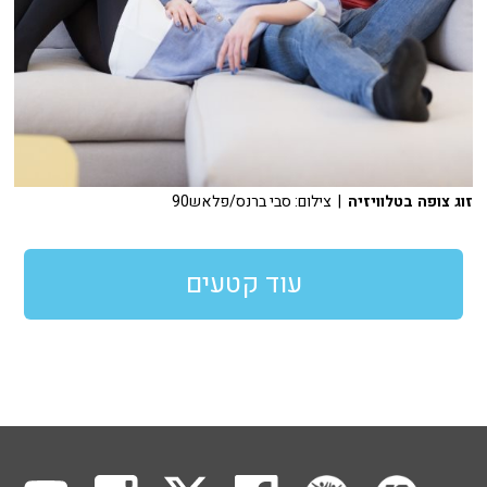
זוג צופה בטלוויזיה
| צילום: סבי ברנס/פלאש90
עוד קטעים