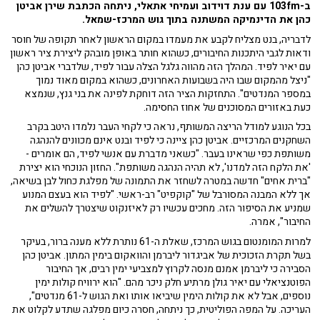
ב-103fm עם ענת דוידוב ועמיחי אתאלי, ניתחה הכתבת שירן אביטן
כהן את הדינמיקה המשתנה בתוך גוש המרכז-שמאל.
לדבריה, בנט מצליח לקבע את מעמדו במקום הראשון לאחר תקופה של חוסר
ודאות לגבי היתכנות החיבורים, כשהוא חותר באופן מובהק ליצירת ציר ראשון
עם יאיר לפיד. המהלך הזה מהווה גלגל הצלה עבור לפיד, שלדברי אביטן כהן
"ניצל מהמקום שבו היה בשבועות האחרונים, כשהוא במקום מאוד נמוך
במספר המנדטים". התחזקות הציר הזה דוחקת לפינה את בני גנץ, שנמצא
כעת באזורים המסוכנים של אחוז החסימה.
בכל הנוגע למודל הריצה המשותף, נראה כי לקחי העבר נלמדו היטב בקרב
השחקנים המרכזיים. אביטן כהן ציינה כי לפיד ובנט אינם מכוונים להנהגה
משותפת כפי שראינו בעבר. "כשאני מדברת עם אנשי לפיד, הם אומרים -
'את הלקח הזה למדנו', לא תהיה הנהגה משותפת". החזון הנוכחי הוא יצירת
"ברית אחים" חדשה במטרה לשחזר את התמונה של מפלגת כחול לבן בשיאה,
אך ללא המבנה המסורבל של "קוקפיט" רב-ראשי. "לפיד הוא בעצם המנוע
שמניע את הסיפור הזה. מחכים עכשיו רק לאיזנקוט שיצטרך להשלים את
החיבור", אמרה.
למרות המומנטום בגוש המרכז, שאלת ה-61 נותרת ללא מענה ברור, בעיקר
בשל תקרת הזכוכית של אביגדור ליברמן והוואקום בימין המתון. אביטן כהן
הסבירה כי ליברמן אמנם מנסה לקרוץ למצביעי ימין רבים, אך החיבור
הפוטנציאלי עם יאיר גולן מרתיע חלק ניכר מהם. "הוא ירוויח קולות ימין
נוספים, אבל לא את קולות הימין שיביאו אותו ואת הגוש ל-61 מנדטים",
העריכה. על המפה הפוליטית, כך ניתחה, חסרה כיום מפלגה שתדע לקלוט את