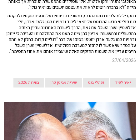
מאוכזבי נתניהו והקואליציה, אלו שסולדים מהממשלה הנוכחית אך באותה
מידה "לא בהכרח רוצים לראות את עצמם יושבים עם יאיר גולן".
במקביל למהלכים בגוש המרכז, נמשכים הדיווחים על מגעים שקטים להקמת
כוח פוליטי חדש המבוסס על יוצאי ליכוד ודמויות כגון גלעד ארדן, יולי
אדלשטיין ושרן השכל. עם זאת, הדרך לישורת האחרונה עדיין רצופה
במכשולים ובחששות. אביטן כהן ציננה מעט את ההתלהבות והעריכה כי ייתכן
ודמויות כמו גלעד ארדן יחטפו בסופו של דבר "רגליים קרות. כחלון לא חתם
על הסדר שיאפשר לו לחזור למערכת הפוליטית. אדלשטיין ושרן השכל
חייבים עדיין את השמות החזקים האלה שיעבירו אותם את אחוז החסימה".
27/04/2026
יאיר לפיד
נפתלי בנט
שירית אביטן כהן
בחירות 2026