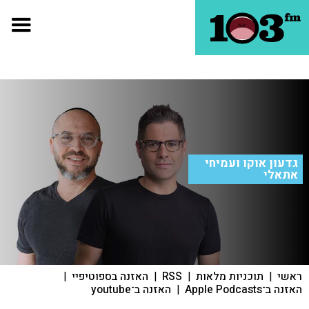
גדעון אוקו ועמיחי
אתאלי
ראשי
|
תוכניות מלאות
|
RSS
|
האזנה בספוטיפיי
|
האזנה ב־Apple Podcasts
|
האזנה ב־youtube