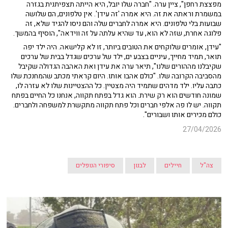
מפצצת רחפן", ציין ערה. "חברה שלו יובל, היא הייתה תצפיתנית בגזרה
במשמרת וראתה את זה. היא אמרה 'זה עידן'. אין טלפונים, הם שלושה
שבועות בלי טלפונים. היא אמרה לחברים שלה והם ניסו להגיד שלא, זה
פלוגה אחרת, שזה לא הוא, עד שהיא עלתה על זה ווידאה", הוסיף בהמשך.
"עידן, אומרים שלוקחים את הטובים ביותר, זו לא קלישאה. היה ילד יפה
תואר, תמיד מחייך, עיניים בצבע ים, ילד של ערכים שגדל בבית של ערכים
שקיבלנו מההורים שלנו", תיאר ערה את עידן ואת האהבה הגדולה שקיבל
מהסביבה הקרובה שלו. "כולם אהבו אותו. היום קראתי מכתב שהמחנכת שלו
כתבה עליו. ילד מדהים שתמיד היה מצטיין. כל ההצטיינות שלו לא עזרה לו,
שמונה חודשים הוא רק שירת. הוא גדל בפתח תקווה, אנחנו כל החיים בפתח
תקווה. יש לו פה אלפי חברים וכל פתח תקווה מתקשרת למשפחה ולחברים.
כולם מכירים אותו ושבורים".
27/04/2026
צה"ל
חיילים
לבנון
סיפורי הנופלים