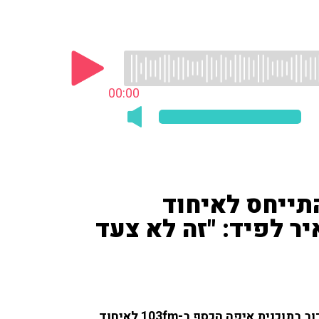
00:00
התייחס לאיחוד
ר לפיד: "זה לא צעד
מיכאל האוזר טוב ('הארץ') התייחס בשיחה עם ענת דוידוב בתוכנית איפה הכסף ב-103fm לאיחוד