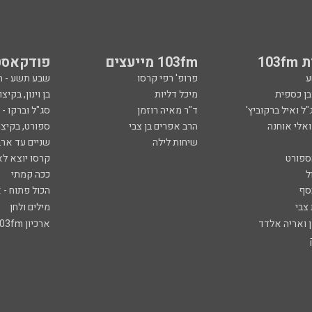
103
103fm מייעצים
פודקאסט
ע
פרופ' רפי קרסו
שבע תשע - 
ובן כספית
מיכל דליות
בן וינון, בקיצו
ל ואיל ברקוביץ'
ד"ר מאיה רוזמן
סג"ל וברקו -
ואלי אוחנה
הרב אפרים בן צבי
ספורט, בקיצו
שיחות לילה
שניים עד ארב
ספורט
קרסו יוצא לא
ל
ככה קמתי
סף
הכול פתוח - א
 צבי
מילים ולחן
ן ואריה אלדד
ארכיון 103fm