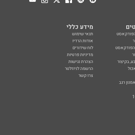
ים
מידע כללי
הפודקאסט
תנאי שימוש
ר
אודות הרדיו
 הפודקאסט
לוח שידורים
ר
מדיניות פרטיות
ע, בקיצור
הצהרת נגישות
כול
הרשמה לניוזלטר
צרו קשר
מנון רגב