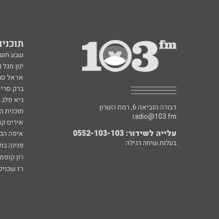
תוכניות fm
שבע תש
ינון מגל 
אראל סג"
ברק סרי 
גיא פלג
דבורה הנביאה 6, רמת השרון
תוכנית ה
radio@103.fm
איריס קו
עלייה לשידור: 0552-103-103
איפה הכ
בעלות שיחה רגילה
פנינה בת
רון קופמ
רז שכניק