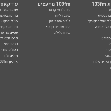
103
103fm מייעצים
פודקאסט
ע
פרופ' רפי קרסו
שבע תשע - 
ובן כספית
מיכל דליות
בן וינון, בקיצו
ל ואיל ברקוביץ'
ד"ר מאיה רוזמן
סג"ל וברקו -
ואלי אוחנה
הרב אפרים בן צבי
ספורט, בקיצו
שיחות לילה
שניים עד ארב
ספורט
קרסו יוצא לא
ל
ככה קמתי
סף
הכול פתוח - א
 צבי
מילים ולחן
ן ואריה אלדד
ארכיון 103fm