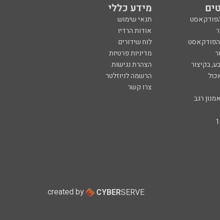
ים
מידע כללי
הפודקאסט
תנאי שימוש
ר
אודות הרדיו
 הפודקאסט
לוח שידורים
ר
מדיניות פרטיות
ע, בקיצור
הצהרת נגישות
כול
הרשמה לניוזלטר
צרו קשר
מנון רגב
created by
CYBER
SERVE