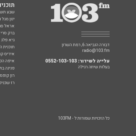
תוכניות fm
שבע תש
ינון מגל 
אראל סג"
ברק סרי 
גיא פלג
דבורה הנביאה 6, רמת השרון
תוכנית ה
radio@103.fm
איריס קו
עלייה לשידור: 0552-103-103
איפה הכ
בעלות שיחה רגילה
פנינה בת
רון קופמ
רז שכניק
כל הזכויות שמורות ל - 103FM