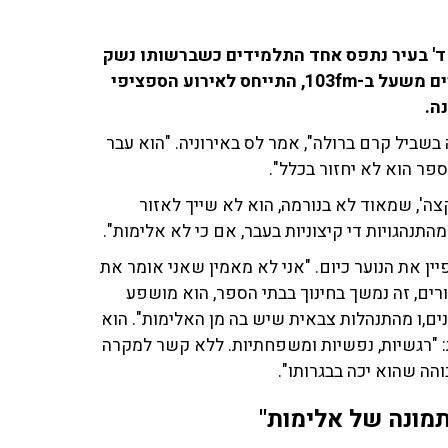
ני ד' בעיר נתפס אחד התלמידים כשברשותו נשק
קר. מנהל בית הספר אורי לס שוחח עם ענת דוידוב וניסים משעל ב-103fm, התייחס לאירוע הספציפי
ה.
 בשביל קרם ברולה", אמר לס באירוניה. "הוא עבר
ר הוא לא יחזור בכלל".
צה', שמאוד לא בנורמה, הוא לא שייך לאזור
תנהגויות די קיצוניות בעבר, אם כי לא אלימות".
ן את הנוער כיום. "אני לא מאמין שאני אומר את
 הורים, זה נמשך בחינוך בבתי הספר, הוא מושפע
ם,ו מהתנהלות צבאית שיש בה מן האלימות". הוא
: "רגשיות, נפשיות ומשפחתיות. ללא קשר למקרה
והה שהוא יכה בבגרותו".
 תמונה של אלימות"