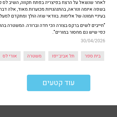
לאחר שנשאל על הרצח בפיצריה בפתח תקווה, השיב לס כי
בשפה איומה ונוראה, בהתנהגויות מכוערות מאוד, אלה דברים
בעיניי תמונה של אלימות. בוודאי שזה הולך ומתקדם למעלה
"חייבים לשים ברקס בצורה הכי חדה וברורה. המשטרה בהחל
כפי שיש גם מחסור במורים".
30/04/2026
בית ספר
תל אביב־יפו
משטרה
אורי לס
עוד קטעים