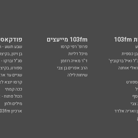
103
103fm מייעצים
פודקאסט
ע
פרופ' רפי קרסו
שבע תשע - 
ובן כספית
מיכל דליות
בן וינון, בקיצו
ל ואיל ברקוביץ'
ד"ר מאיה רוזמן
סג"ל וברקו -
ואלי אוחנה
הרב אפרים בן צבי
ספורט, בקיצו
שיחות לילה
שניים עד ארב
ספורט
קרסו יוצא לא
ל
ככה קמתי
סף
הכול פתוח - א
 צבי
מילים ולחן
ן ואריה אלדד
ארכיון 103fm