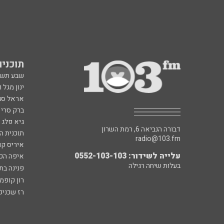
תוכניות fm
שבע תש
ינון מגל 
אראל סג"
ברק סרי 
גיא פלג
דבורה הנביאה 6, רמת השרון
תוכנית ה
radio@103.fm
איריס קו
עלייה לשידור: 0552-103-103
איפה הכ
בעלות שיחה רגילה
פנינה בת
רון קופמ
רז שכניק