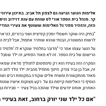
אלימות הנוער הגיעה גם לצפון תל אביב. בתיכון עירו
הזה, והזהיר מפני גל האלימות ששוטף את צעירי המדינ
"בתיק היה שוקר חשמלי וסכין קפיצית ושני ברנרים, כנראה
לרשות המשטרה, הבנתי שהוא שוחרר אתמול, אבל לבית הספ
על הנער עצמו אמר כי "מדובר בתלמיד שנקרא לו 'תלמיד ק
הרישום של בית הספר. זה לא מאוד הפתיע, זה ילד שסבל מה
המקרה הזה בעיניו הוא רק סימפטום לתהליך מדאיג שמאפיי
זה, אבל בן גביר צודק. חינוך מתחיל מהבית: ילד נולד לזוג
מאוד מהתקשורת ומשיח אלים שקורה במקומות רבים ושוני
הוסיף כי האלימות קיימת גם על רקע מצוקות אישיו שונות
האחרון, אנחנו יודעים שילד שהוכה בגיל צעיר – סבירות גב
"אם כל ילד שני יורק ברחוב, זאת בעיניי