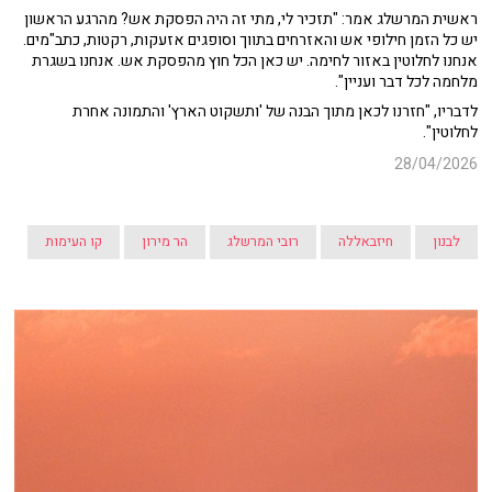
ראשית המרשלג אמר: "תזכיר לי, מתי זה היה הפסקת אש? מהרגע הראשון
יש כל הזמן חילופי אש והאזרחים בתווך וסופגים אזעקות, רקטות, כתב"מים.
אנחנו לחלוטין באזור לחימה. יש כאן הכל חוץ מהפסקת אש. אנחנו בשגרת
מלחמה לכל דבר ועניין".
לדבריו, "חזרנו לכאן מתוך הבנה של 'ותשקוט הארץ' והתמונה אחרת
לחלוטין".
28/04/2026
לבנון
חיזבאללה
רובי המרשלג
הר מירון
קו העימות