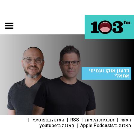
גדעון אוקו ועמיחי
אתאלי
ראשי
|
תוכניות מלאות
|
RSS
|
האזנה בספוטיפיי
|
האזנה ב־Apple Podcasts
|
האזנה ב־youtube