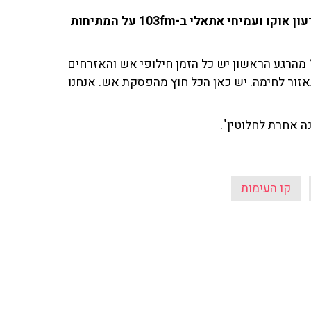
רובי המרשלג כתב אזור הצפון של 'כאן 11' שוחח עם גדעון אוקו ועמיחי אתאלי ב-103fm על המתיחות
מהרגע הראשון יש כל הזמן חילופי אש והאזרחים
באזור לחימה. יש כאן הכל חוץ מהפסקת אש. אנחנו
ה אחרת לחלוטין".
קו העימות