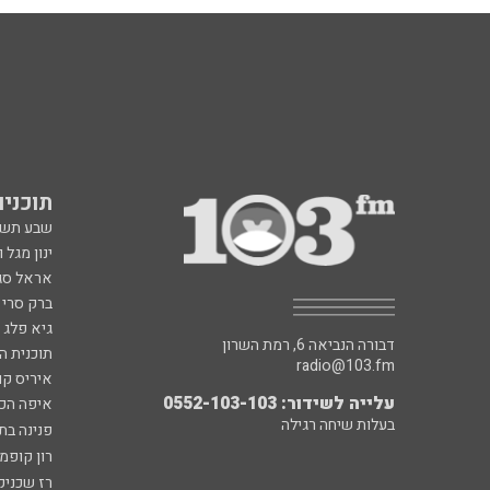
תוכניות fm
שבע תש
ינון מגל 
אראל סג"
ברק סרי 
גיא פלג
דבורה הנביאה 6, רמת השרון
תוכנית ה
radio@103.fm
איריס קו
עלייה לשידור: 0552-103-103
איפה הכ
בעלות שיחה רגילה
פנינה בת
רון קופמ
רז שכניק