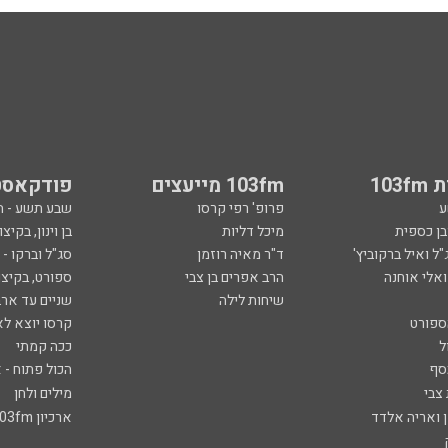
103
103fm מייעצים
פודקאסט
ע
פרופ' רפי קרסו
שבע תשע - 
ובן כספית
מיכל דליות
בן וינון, בקיצו
ל ואיל ברקוביץ'
ד"ר מאיה רוזמן
סג"ל וברקו -
ואלי אוחנה
הרב אפרים בן צבי
ספורט, בקיצו
שיחות לילה
שניים עד ארב
ספורט
קרסו יוצא לא
ל
ככה קמתי
סף
הכול פתוח - א
 צבי
מילים ולחן
ן ואריה אלדד
ארכיון 103fm