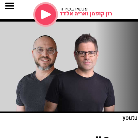
עכשיו בשידור
רון קופמן ואריה אלדד