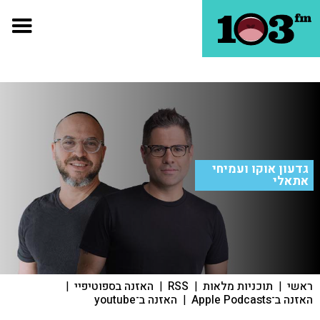
גדעון אוקו ועמיחי
אתאלי
ראשי
|
תוכניות מלאות
|
RSS
|
האזנה בספוטיפיי
|
האזנה ב־Apple Podcasts
|
האזנה ב־youtube