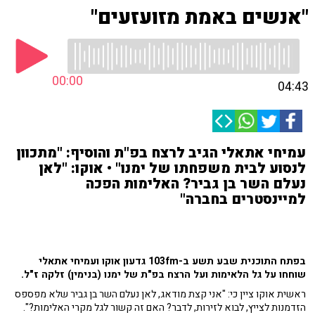
"אנשים באמת מזועזעים"
00:00
04:43
עמיחי אתאלי הגיב לרצח בפ"ת והוסיף: "מתכוון
לנסוע לבית משפחתו של ימנו" • אוקו: "לאן
נעלם השר בן גביר? האלימות הפכה
למיינסטרים בחברה"
בפתח התוכנית שבע תשע ב-103fm גדעון אוקו ועמיחי אתאלי
שוחחו על גל הלאימות ועל הרצח בפ"ת של ימנו (בנימין) זלקה ז"ל.
ראשית אוקו ציין כי: "אני קצת מודאג, לאן נעלם השר בן גביר שלא מפספס
הזדמנות לצייץ, לבוא לזירות, לדבר? האם זה קשור לגל מקרי האלימות?".