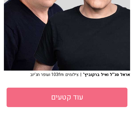
אראל סג''ל ואיל ברקוביץ'
| צילומים: 103fm ועופר חג'יוב
עוד קטעים