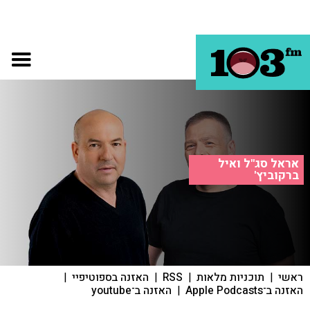
אראל סג"ל ואיל
ברקוביץ'
ראשי
|
תוכניות מלאות
|
RSS
|
האזנה בספוטיפיי
|
האזנה ב־Apple Podcasts
|
האזנה ב־youtube