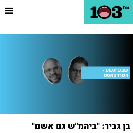
שבע תשע -
הפודקאסט
בן גביר: "ביהמ"ש גם אשם"