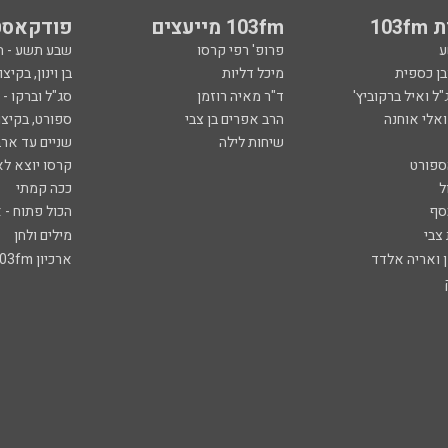
103
103fm מייעצים
פודקאסט
ע
פרופ' רפי קרסו
שבע תשע - 
ובן כספית
מיכל דליות
בן וינון, בקיצו
ל ואיל ברקוביץ'
ד"ר מאיה רוזמן
סג"ל וברקו -
ואלי אוחנה
הרב אפרים בן צבי
ספורט, בקיצו
שיחות לילה
שניים עד ארב
ספורט
קרסו יוצא לא
ל
ככה קמתי
סף
הכול פתוח - א
 צבי
מילים ולחן
ן ואריה אלדד
ארכיון 103fm