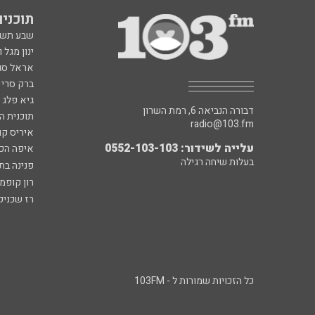
תוכניות fm
שבע תש
ינון מגל 
אראל סג"
ברק סרי 
גיא פלג
דבורה הנביאה 6, רמת השרון
תוכנית ה
radio@103.fm
איריס קו
עלייה לשידור: 0552-103-103
איפה הכ
בעלות שיחה רגילה
פנינה בת
רון קופמ
רז שכניק
כל הזכויות שמורות ל - 103FM