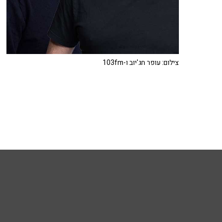
צילום: עופר חג'יוב ו-103fm