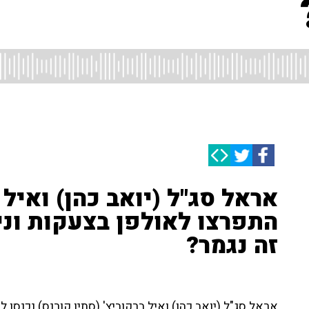
אראל סג"ל (יואב כהן) ואיל 
התפרצו לאולפן בצעקות וניה
זה נגמר?
אראל סג"ל (יואב כהן) ואיל ברקוביץ' (סתיו קורנס) נכנסו