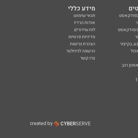
ים
מידע כללי
הפודקאסט
תנאי שימוש
ר
אודות הרדיו
 הפודקאסט
לוח שידורים
ר
מדיניות פרטיות
ע, בקיצור
הצהרת נגישות
כול
הרשמה לניוזלטר
צרו קשר
מנון רגב
created by
CYBER
SERVE