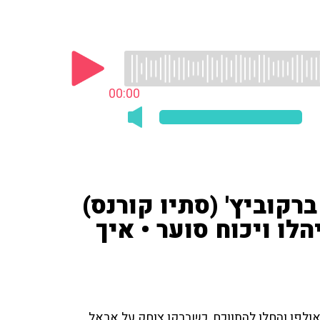
00:00
ברקוביץ' (סתיו קורנס)
לו ויכוח סוער • איך
 לאולפן והחלו להתווכח, כשברקו צוחק על אראל