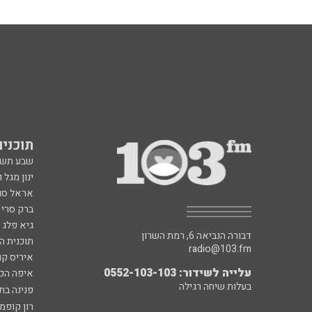
תוכניות fm
שבע תש
ינון מגל 
אראל סג"
ברק סרי 
גיא פלג
דבורה הנביאה 6, רמת השרון
תוכנית ה
radio@103.fm
איריס קו
עלייה לשידור: 0552-103-103
איפה הכ
בעלות שיחה רגילה
פנינה בת
רון קופמ