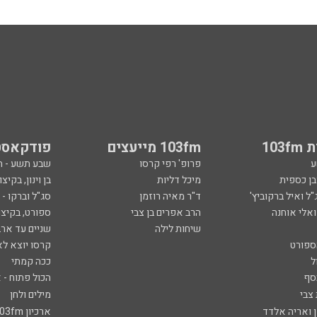
103
103fm מייעצים
פודקאסט
ע
פרופ' רפי קרסו
שבע תשע - 
ובן כספית
מיכל דליות
בן וינון, בקיצו
ל ואיל ברקוביץ'
ד"ר מאיה רוזמן
סג"ל וברקו -
ואלי אוחנה
הרב אפרים בן צבי
ספורט, בקיצו
שיחות לילה
שניים עד ארב
ספורט
קרסו יוצא לא
ל
ככה קמתי
סף
הכול פתוח - א
 צבי
מילים ולחן
ן ואריה אלדד
ארכיון 103fm