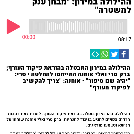
ההילולה במירון: "מבחן ענק
למשטרה"
00:00
08:17
ההילולה במירון התבטלה בהוראת פיקוד העורף;
ברק סרי ואלי אוחנה התייחסו להחלטה • סרי:
"יהיה שם סיפור" • אוחנה: "צריך להקשיב
לפיקוד העורף"
ההילולה בהר מירון בוטלה בהוראת פיקוד העורף. למרות זאת רבבות
חרדים צפויים להגיע בניגוד להנחיות. ברק סרי ואלי אוחנה שוחחו על
הנושא ונשמעו מודאגים.
סרי התייחס למאורע המדובר והזהיר ממה שעלול לקרות: "ההילולה בוטלה,