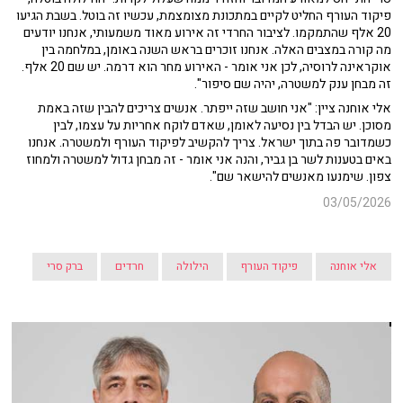
פיקוד העורף החליט לקיים במתכונת מצומצמת, עכשיו זה בוטל. בשבת הגיעו
20 אלף שהתמקמו. לציבור החרדי זה אירוע מאוד משמעותי, אנחנו יודעים
מה קורה במצבים האלה. אנחנו זוכרים בראש השנה באומן, במלחמה בין
אוקראינה לרוסיה, לכן אני אומר - האירוע מחר הוא דרמה. יש שם 20 אלף.
זה מבחן ענק למשטרה, יהיה שם סיפור".
אלי אוחנה ציין: "אני חושב שזה ייפתר. אנשים צריכים להבין שזה באמת
מסוכן. יש הבדל בין נסיעה לאומן, שאדם לוקח אחריות על עצמו, לבין
כשמדובר פה בתוך ישראל. צריך להקשיב לפיקוד העורף ולמשטרה. אנחנו
באים בטענות לשר בן גביר, והנה אני אומר - זה מבחן גדול למשטרה ולמחוז
צפון. שימנעו מאנשים להישאר שם".
03/05/2026
אלי אוחנה
פיקוד העורף
הילולה
חרדים
ברק סרי