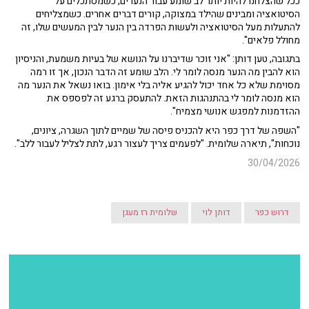
ככל שהצלחנו להיות יותר לב שומע עבור הנערים, כשמסתכלים על
הסיטואציה ומבינים שהילד במצוקה, קורים דברים אחרים. כשמצליחים
להתעלות מעל הסיטואציה ולעשות הפרדה בין הנער לבין המעשים שלו, זה
מחולל פלאים".
בתגובה, טען דותן: "אני זוכר שדיברנו על הנושא של בעיות משמעת, והניסיון
הוא להבין מה הנער מנסה לומר לי. הלב שומע זה הדבר הנכון, אך זו רמה
מסוימת שלא כל אחד יכול להגיע אליה בלי אימון. בואו נשאל את הנער מה
הוא מנסה לומר לי בהתנהגות הזאת. להתעסק ברגע זה לפספס את
ההזדמנות למפגש אנושי מצמיח".
"השפה של דרך כפר היא להכניס פיסה של שמיים לתוך השגרה, ציונים,
נוכחות", תיארה שלומית. "לפעמים צריך לעצור רגע, לתת לצליל לעבור ללב".
30/04/2026
דרוש כפר
דותן לוי
שלומית רז מעגן