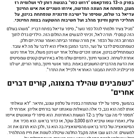
בפרק ה-13 בפודקאסט 'דרוש כפר' בהגשת דותן לוי ושלומית רז
מעגן, הפותח את העונה החדשה, אירחו השניים את איש החינוך
עדיאל בר שלום, שסיפר על ישיבה פדגוגית שנפתחת בניגון, על
תהליכי תיקון וחינוך מהלב ועל חשיבות ההשקעה בצוות החינוכי.
"מגיל צעיר חלמתי לנהל כפר נוער", סיפר עדיאל בפתח דבריו. "משהו בעולם
הזה קסם לי. תודה לאל, זכיתי להגשים את החלום הזה. הילדים גדלו לתוך
המרחב הזה של הכפר. אין מורה שחוזר הביתה ואומר שהיה יום חלק.
כשמתכנסים לדבר על נער, הדבר המובן מאליו הוא לדבר על מה לא עובד.
כשמתחילים בניגון, אנחנו זוכרים שלכל אחד יש ניגון משלו, וכל אחד ניגש
אחרת לשיחה. כאנשי חינוך, היומיום שלנו מלא באירועים קטנים שמסיטים
את הדעת מהדברים החשובים באמת. בתור אנשי חינוך, בתור הורים, יש לנו
פריבילגיה להיות המבוגר האחראי ולכייל את התדר".
"כשמבינים שהילד במצוגה, קורים דברים
אחרים"
בהמשך, סיפר על ילד שהתוודה בפניו על טלפון שגנב, ותיאר: "לא שאלתי
אותו למה הוא גנב, כי אלה השאלות שאנחנו ישר בורחים אליהן. אמרתי לו
'תספר לי מה עבר עליך ב-12 השעות האחרונות. הוא סיפר לי שאנשים איימו
עליו, ואמרו שאו שיביא להם 3,000 שקל, או כדור בראש. הוא מכיר את
הסיטואציה של כדור בראש מהסיטואציה בה הוא גר, ולכן הוא תרגם את זה
למעשים. זה רגע שבו אתה מקבל החלטה שיכולה לשנות את חייו מהתלמיד.