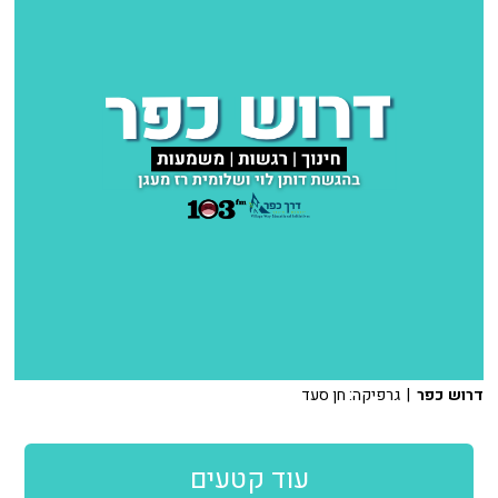
דרוש כפר
| גרפיקה: חן סעד
עוד קטעים