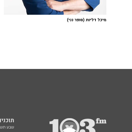
מיכל דליות (סופר נני)
תוכניות fm
שבע תש