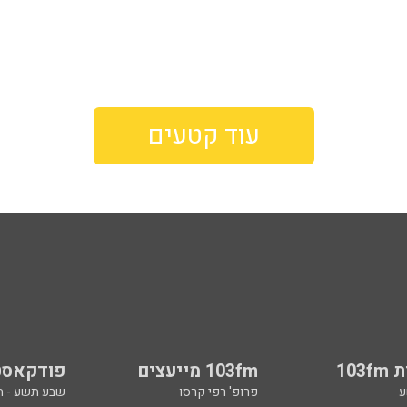
עוד קטעים
103
103fm מייעצים
פודקאסט
ע
פרופ' רפי קרסו
שבע תשע - 