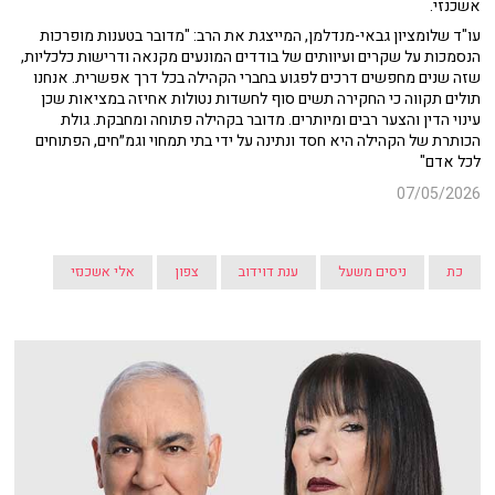
אשכנזי.
עו"ד שלומציון גבאי-מנדלמן, המייצגת את הרב: "מדובר בטענות מופרכות
הנסמכות על שקרים ועיוותים של בודדים המונעים מקנאה ודרישות כלכליות,
שזה שנים מחפשים דרכים לפגוע בחברי הקהילה בכל דרך אפשרית. אנחנו
תולים תקווה כי החקירה תשים סוף לחשדות נטולות אחיזה במציאות שכן
עינוי הדין והצער רבים ומיותרים. מדובר בקהילה פתוחה ומחבקת. גולת
הכותרת של הקהילה היא חסד ונתינה על ידי בתי תמחוי וגמ״חים, הפתוחים
לכל אדם"
07/05/2026
כת
ניסים משעל
ענת דוידוב
צפון
אלי אשכנזי