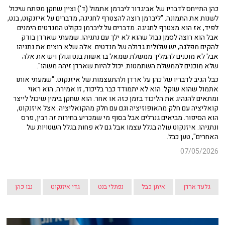
כהן התייחס לדבריו של אביגדור ליברמן אתמול (ד') וציין שחקן מפתח שיכול
לשנות את התמונה. "ליברמן רוצה להצטרף לחגיגה, מדברים על איזנקוט, בנט,
לפיד, אז הוא מצטרף לחגיגה. מדברים על ליברמן כקולט המנדטים הימנים
אבל הוא רוצה לסמן גבול שהוא לא ילך עם נתניהו. שמעתי שארדן בודק
להקים מפלגה, יש שלולית גדולה של מנדטים. אלה שלא רוצים את נתניהו
אבל לא מוכנים להמליך ממשלת שמאל בראשות בנט וגולן ויש את אלה
שלא מוכנים לממשלת השתמטות. יכול להיות שארדן זיהה משהו".
כבל הגיב לדבריו של כהן על ארדן ולהתעצמות של איזנקוט. "שמעתי אותו
אתמול שהוא שוקל. הוא לא יתמודד כבר בליכוד, זו אמירה. הוא ראוי
ומתאים להנהיג את הליכוד בזמן כזה או אחר. הוא שחקן בימין שיכול לייצר
קואליציה עם חלק מהאופוזיציה וגם עם חלק מהקואליציה. אצל איזנקוט,
הוא הסיפור. מביאים גנרלים אבל בסוף מי שמכריע בחירות זה רבין, פרס
ונתניהו. איזנקוט עולה בגלל עצמו אבל גם לא פחות בגלל השטויות של
האחרים", טען כבל.
07/05/2026
גלעד ארדן
איתן כבל
נפתלי בנט
גדי איזנקוט
נבו כהן