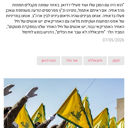
"הוא היה עם הסגן שלו ועוד פעילי רדואן. באזור שמונה מקבלים תמונות
מהדאחיה. אם ראיתם אתמול, נתניהו וכ"ץ מפרסמים הודעה משותפת שאכן
פעלו בדאחיה. אנחנו מבינים שהיה תיאום בינינו לבין ארה"ב. אנחנו במדיניות
של אפס הפתעות ושקיפות מלאה עם האמריקאים. יש אנשים של חיל
האוויר האמריקאי בבור, יש אנשים של חיל האוויר שלנו במפקדת סנטקום",
הסביר הלר. "חיזבאללה לא שבר את הכלים", הדגיש בנוגע לחיסול.
07/05/2026
לבנון
חיזבאללה
אור הלר
כוח רדואן