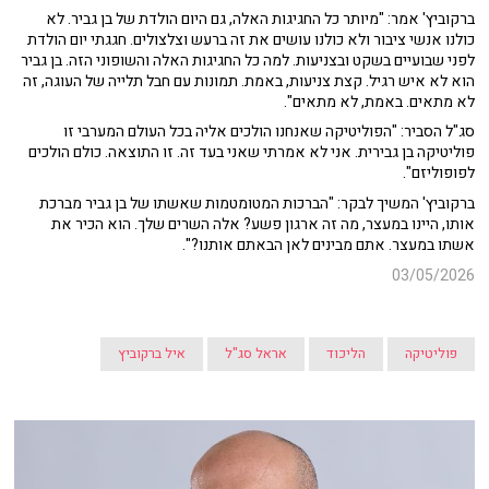
ברקוביץ' אמר: "מיותר כל החגיגות האלה, גם היום הולדת של בן גביר. לא
כולנו אנשי ציבור ולא כולנו עושים את זה ברעש וצלצולים. חגגתי יום הולדת
לפני שבועיים בשקט ובצניעות. למה כל החגיגות האלה והשופוני הזה. בן גביר
הוא לא איש רגיל. קצת צניעות, באמת. תמונות עם חבל תלייה של העוגה, זה
לא מתאים. באמת, לא מתאים".
סג"ל הסביר: "הפוליטיקה שאנחנו הולכים אליה בכל העולם המערבי זו
פוליטיקה בן גבירית. אני לא אמרתי שאני בעד זה. זו התוצאה. כולם הולכים
לפופוליזם".
ברקוביץ' המשיך לבקר: "הברכות המטומטמות שאשתו של בן גביר מברכת
אותו, היינו במעצר, מה זה ארגון פשע? אלה השרים שלך. הוא הכיר את
אשתו במעצר. אתם מבינים לאן הבאתם אותנו?".
03/05/2026
פוליטיקה
הליכוד
אראל סג"ל
איל ברקוביץ