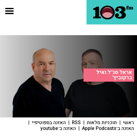
אראל סג"ל ואיל
ברקוביץ'
ראשי
|
תוכניות מלאות
|
RSS
|
האזנה בספוטיפיי
|
האזנה ב־Apple Podcasts
|
האזנה ב־youtube