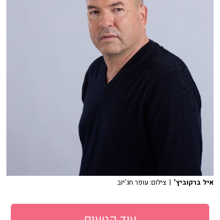
איל ברקוביץ'
| צילום: עופר חג'יוב
עוד קטעים