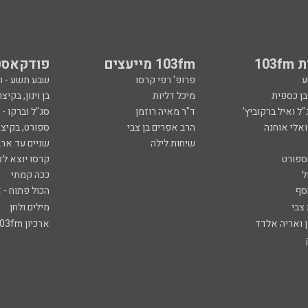
103
103fm מייעצים
פודקאסט
ע
פרופ' רפי קרסו
שבע תשע - 
ובן כספית
מיכל דליות
בן וינון, בקיצו
ל ואיל ברקוביץ'
ד"ר מאיה רוזמן
סג"ל וברקו -
ואלי אוחנה
הרב אפרים בן צבי
ספורט, בקיצו
שיחות לילה
שניים עד ארב
ספורט
קרסו יוצא לא
ל
ככה קמתי
סף
הכול פתוח - א
 צבי
מילים ולחן
ן ואריה אלדד
ארכיון 103fm