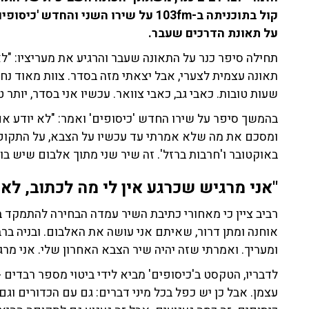
קול בתוכניתה ב-103fm על שירו השני ו
על תאונת הדרכים שעבר.
תחילה סיפר כנר על התאונה שעבר והרגיע את מעריציו: "לא 
תאונה עצמית לצערי, אבל יצאתי מזה בסדר. צוות מאוד נח
שעות טובות. כאבי גב, כאבי צוואר. עכשיו אני בסדר, יותר 
בהמשך סיפר על שירו החדש 'כיסופים' ואמר: "לא יודע אם
ומסכם את מה שלא אמרתי עד עכשיו על הצבא, על התקופה,
באוקטובר ו'חרבות ברזל'. זה שיר שני מתוך אלבום שיש בו 
"אני מרגיש שכרגע אין לי מה לכתוב, לא
רביב ציין כי מאחורי כתיבת השיר עמדה הבחירה להתמקד 
אוחנה ומתן דרור, שאיתם אני עושה את האלבום. ובניה בר
ומעריך. ואמרתי שזה יהיה שיר הצבא האחרון שלי. אני מרג
לדבריו, הטקסט ב'כיסופים' מביא לידי ביטוי מספר רבדים 
עצמן. אבל כן יש כפל בכל מיני דברים: גם עם הכדורים וגם