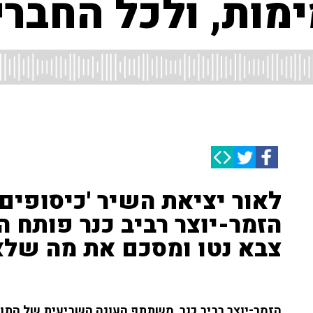
מות, ולכל החברי
לאור יציאת השיר 'כיסופים
הזמר-יוצר רביב כנר פותח ה
צבא נטו ומסכם את מה שלא
הזמר-יוצר רביב כנר, משתתף העונה השביעית של התוכני