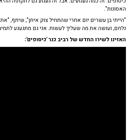
כיסופים. זה כמה געגועים. אבל זה געגוע גם לתקופה ההיא
האסונות".
"הייתי בן עשרים יום אחרי שהתחיל צוק איתן", שיתף, "א
נלחם, ועושה את מה שעליך לעשות. אני גם מתגעגע לתמימ
האזינו לשירו החדש של רביב כנר 'כיסופים':