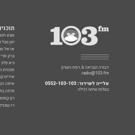
תוכניות fm
שבע תש
ינון מגל 
אראל סג"
ברק סרי 
גיא פלג
דבורה הנביאה 6, רמת השרון
תוכנית ה
radio@103.fm
איריס קו
עלייה לשידור: 0552-103-103
איפה הכ
בעלות שיחה רגילה
פנינה בת
רון קופמ
רז שכניק