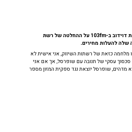
מעיין פרתי, כתבת צרכנות ('חדשות 12'), שוחחה עם ענת דוידוב ב-103fm על ההחלטה של רשת
 שלה להעלות מחירים.
נו מלחמה כזאת של רשתות השיווק, אני אישית לא
סכסוך עסקי של תנובה עם שופרסל, אך אם אני
 מדהים, שופרסל יוצאת נגד ספקית המזון מספר