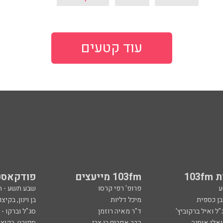
עוד קטעים
103
103fm מייעצים
פודקאסט
ע
פרופ' רפי קרסו
שבע תשע - 
ובן כספית
מיכל דליות
בן וינון, בקיצו
ל ואיל ברקוביץ'
ד"ר מאיה רוזמן
סג"ל וברקו -
ואלי אוחנה
הרב אפרים בן צבי
ספורט, בקיצו