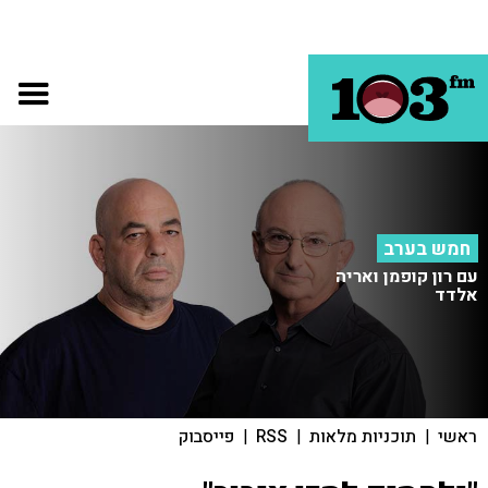
חמש בערב
עם רון קופמן ואריה
אלדד
ראשי
|
תוכניות מלאות
|
RSS
|
פייסבוק