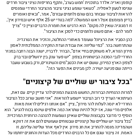
קופמן ואריה אלדד בתוכנית 'חמש בערב', ותקף בחריפות נציגי ציבור חרדים
שניסו לטעון לאפליה. "כשאני שומע נציגי ציבור מהציבור החרדי שמנסים
להראות לציבור שבוחר בהם שהם נלחמים עבורם", אמר, "ובאים ואומרים
בדיון מצומצם אצל ראש הממשלה 'למה בטדי יש 25 אלף איש ובמירון אין',
זו דמגוגיה שאין לה מקום". הוא הדגיש את חומרת הדברים וציין כי "צריך
לומר להם - אתם פשוט נלחמים כדי לסכן את הציבור".
כהן הסביר את הרציונל שעומד מאחורי ההחלטה, והזכיר את הטרגדיה
שהתרחשה בהר. "כמי שליווה את עבודת ועדת החקירה הממלכתית לאסון
מירון הנורא, לא משחקים בחיי אדם", הבהיר. לדבריו, ישנה הבנה רחבה במגזר
החרדי לגבי הסכנה הביטחונית בצפון. "יש פער ענק בין ירושלים ובני ברק
לצפון הארץ כמירון, ששם יש את הכטב"מים והשיגורים, ורק בשבוע שעבר
הייתה שם פגיעה ישירה. לכן מבינים את הפער הזה".
"בכל ציבור יש שוליים של קיצוניים"
למרות ההנחיות הברורות, החשש מהגעת המונים להר עדיין קיים. עם זאת,
העיתונאי העריך כי רוב הציבור יישמע להוראות. "אני חושב שרוב ככל הציבור
החרדי לא ינסה לעלות להר מירון", ציין. "אם אנחנו רגילים לראות מאות
אלפים מדי שנה, אז יכול להיות שתראה כמה אלפים שינסו בכוח להגיע". הוא
הוסיף כי מדובר בקבוצות שוליים שאינן נשמעות להנהגה הרוחנית המרכזית:
"בכל ציבור יש שוליים של קיצוניים שבטוחים שעושים להם את זה דווקא
ושהמדינה מנסה להחריב את חג מירון. אין לאף אחד שליטה עליהם, זו
האמת. זה ציבור שגם אם כל הרבנים החרדים מכל העדות והחוגים יחתמו על