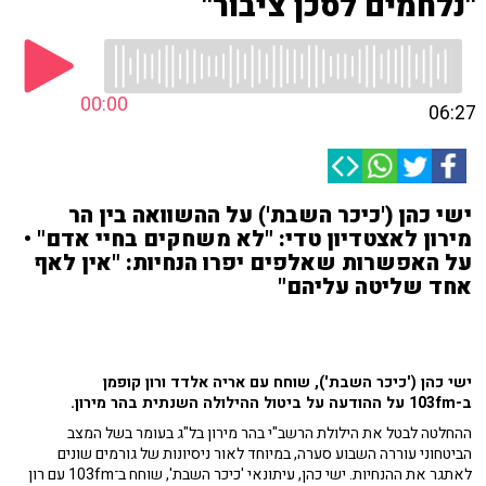
"נלחמים לסכן ציבור"
00:00
06:27
ישי כהן ('כיכר השבת') על ההשוואה בין הר
מירון לאצטדיון טדי: "לא משחקים בחיי אדם" •
על האפשרות שאלפים יפרו הנחיות: "אין לאף
אחד שליטה עליהם"
ישי כהן ('כיכר השבת'), שוחח עם אריה אלדד ורון קופמן
ב-103fm על ההודעה על ביטול ההילולה השנתית בהר מירון.
ההחלטה לבטל את הילולת הרשב"י בהר מירון בל"ג בעומר בשל המצב
הביטחוני עוררה השבוע סערה, במיוחד לאור ניסיונות של גורמים שונים
לאתגר את ההנחיות. ישי כהן, עיתונאי 'כיכר השבת', שוחח ב־103fm עם רון