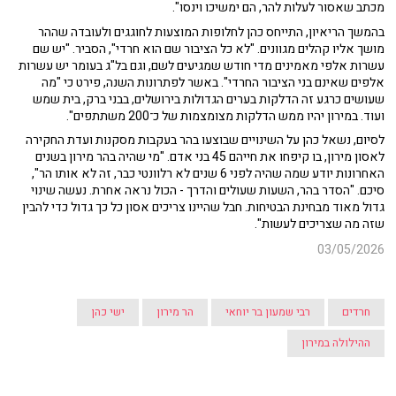
מכתב שאסור לעלות להר, הם ימשיכו וינסו".
בהמשך הריאיון, התייחס כהן לחלופות המוצעות לחוגגים ולעובדה שההר
מושך אליו קהלים מגוונים. "לא כל הציבור שם הוא חרדי", הסביר. "יש שם
עשרות אלפי מאמינים מדי חודש שמגיעים לשם, וגם בל"ג בעומר יש עשרות
אלפים שאינם בני הציבור החרדי". באשר לפתרונות השנה, פירט כי "מה
שעושים כרגע זה הדלקות בערים הגדולות בירושלים, בבני ברק, בית שמש
ועוד. במירון יהיו ממש הדלקות מצומצמות של כ־200 משתתפים".
לסיום, נשאל כהן על השינויים שבוצעו בהר בעקבות מסקנות ועדת החקירה
לאסון מירון, בו קיפחו את חייהם 45 בני אדם. "מי שהיה בהר מירון בשנים
האחרונות יודע שמה שהיה לפני 6 שנים לא רלוונטי כבר, זה לא אותו הר",
סיכם. "הסדר בהר, השעות שעולים והדרך - הכול נראה אחרת. נעשה שינוי
גדול מאוד מבחינת הבטיחות. חבל שהיינו צריכים אסון כל כך גדול כדי להבין
שזה מה שצריכים לעשות".
03/05/2026
חרדים
רבי שמעון בר יוחאי
הר מירון
ישי כהן
ההילולה במירון