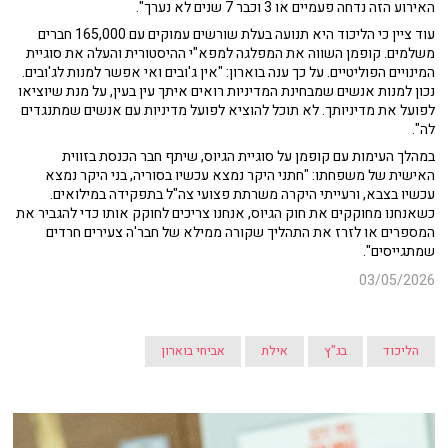
האירוע הזה נדחה פעמיים או 3 וכבר 7 שנים לא נערך".
עוד ציין כי הליכוד היא תנועה בעלת שורשים עמוקים עם 165,000 חברים
משלמים. קופמן השווה את המפלגה למפא"י ההיסטורית והעלה את סוגיית
המינויים הפוליטיים. על כך ענה בוארון: "אין ג'ובים ואי אפשר למנות לג'ובים.
נכון למנות אנשים שמבחינת המדיניות רואים איתך עין בעין, על מנת שיוציאו
לפועל את מדיניותך. לא תוכל להוציא לפועל מדיניות עם אנשים שמתנגדים
לה".
במהלך העימות עם קופמן על סוגיית הגיוס, שיתף חבר הכנסת בזווית
האישית של משפחתו: "חתני היקר נמצא עכשיו בסוריה, בני היקר נמצא
עכשיו בצבא, ורעייתי היקרה משרתת פצועי צה"ל בתפקידה במילואים.
כשאנחנו מחוקקים את חוק הגיוס, אנחנו צריכים לחוקק אותו כדי להגביר את
המספרים או לזרז את התהליך שקורה ממילא של חבר'ה צעירים חרדים
שמתגייסים".
03/05/2026
הליכוד
בג"ץ
אילת
אביחי בוארון