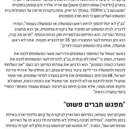
בוארון (הליכוד) שוחח היום (ראשון) עם אריה אלדד ורון קופמן בתוכנית
'חמש בערב' ב־103fm. במהלך הריאיון, מתח ביקורת חריפה על התנהלות בית
המשפט העליון וטען כי הוא חורג מסמכותו.
"בג"ץ לא יכול להפוך להיות ראש הממשלה או הממשלה בעצמו", הצהיר.
לדבריו, לבית המשפט יש תפקיד של ביקורת שיפוטית, אך הוא מתערב
בניהול המדינה. הוא התייחס גם לסוגיית חוק הגיוס והוסיף: "תראו מה קרה,
הוא נתן הנחיות לשר התחבורה תוך 35 יום להוציא תקנות. אתה לא ראש
ממשלה, אתה בית המשפט הגבוה לצדק".
כאשר נשאל על המחסור בשופטים והדרישה משר המשפטים לכנס את
הוועדה, השיב כי "אתה לא נבחרת, בג"ץ, להורות לשר המשפטים לכנס את
הוועדה כשזה המנגנון". הוא הדגיש את עמדתו כמייצג רוב העם: "אני נשלחתי
לכנסת ולממשלה כדי לייצג ציבור בוחרים עצום, רוב מוחלט של אזרחי מדינת
ישראל, 68 מנדטים. כשסותמים את פיהם בוועדה למינוי שופטים, אני אומר
שיש לי זכות להיכנס או לא להיכנס. אני מפעיל את הזכות הזאת, ואתם לא
תיקחו אותה ממני, אלא אם כן תיתנו גם לציבור העצום שעומד מאחורי כתפיי
ביטוי בוועדה הזאת".
"מפגש חברים פשוט"
מוקדם יותר בשיחה, התייחס המרואיין לביקורת על קיום הליכודיאדה באילת
בזמן מלחמה. "המילים 'חגיגה באילת' לא מלמדות ולו כהוא זה על האירוע
שהתרחש שם", הסביר, "זה מפגש חברים פשוט בבית מלון לא יוקרתי במיוחד.