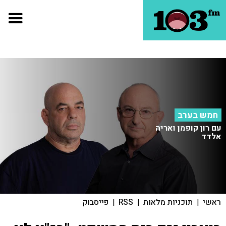
חמש בערב
עם רון קופמן ואריה
אלדד
ראשי
|
תוכניות מלאות
|
RSS
|
פייסבוק