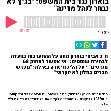
בוארון נגד בית המשפט: "בג"ץ לא
נבחר לנהל מדינה"
00:00
10:39
ח"כ אביחי בוארון מחה על ההתערבות בוועדה
לבחירת שופטים: "אי אפשר למחוק 68
מנדטים" • על הליכודיאדה באילת: "מפגש
חברים במלון לא יוקרתי"
ח"כ אביחי בוארון (הליכוד) הגיב בשיחה עם אריה אלדד ורון קופמן
ב-103fm לביקורת על ההחלטה לקיים את הליכודיאדה באילת ולא
בצפון.
ברקע הדיונים על כינוס הוועדה לבחירת שופטים, חבר הכנסת עו"ד אביחי