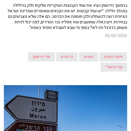
בהמשך הירשמן הציג את שתי הקבוצות העיקריות שלקחו חלק בהילולה
במהלך הלילה: "יש שתי קבוצות. יש את הקנאים שאומרים שמדינת ישראל
הציונית רוצה להשתלט ולכן חוסמת את הכניסה. הם אלה שלא מצביעים גם
בבחירות. ויש כאלה שחושבים שזו אפליה נגד החרדים, למה יכול להיות
משחק כדורגל וזה לא? בסוף מי שבא לשם לא מפחד באמת".
05/05/2026
פיקוד העורף
הנחיות
הר מירון
אלי הירשמן
קבר הרשב"י