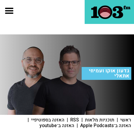
גדעון אוקו ועמיחי
אתאלי
ראשי
|
תוכניות מלאות
|
RSS
|
האזנה בספוטיפיי
|
האזנה ב־Apple Podcasts
|
האזנה ב־youtube