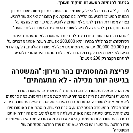
בניגוד להנחיות המשטרה ופיקוד העורף.
לדבריו, "לא חגגתי כל הלילה, ישנתי כמה שעות. במירון פחות ישנו. במירון
המונים המשיכו להגיע גם הלילה וגם הבוקר. אין תחבורה ואי אפשר להגיע
בצורה מסודרת. הדרך להגיע למי שרוצה להגיע, למי שרוצה לצפצף על
ההנחיות, הדרך להגיע זה להגיע לישובים הסמוכים ולצעוד רגלית כשעה".
"יש הרבה מאוד שנכנסים בניגוד להנחיות והמשטרה לא מתעמתת איתם.
הפרופורציה בהילולה במירון היא 200,000 אנשים, השנה אנחנו מדברים על
בין 30,000-20,000. יש אלפי מסתננים אבל לא עשרות אלפים, חלקם הגדול
הגיעו לפני שבת או חלק גדול מהם. לא כולם הסתננו. היו אמורים
להגיע
למתחם הקבר רק 200 אנשים".
פריצת המחסומים בהר מירון: "המשטרה
בגישה יותר מכילה - לא מתעמתים"
על ההחלטה של המשטרה לנהוג במתינות: "היו שנים שהמשטרה סגרה
הרמטית והצליחה. זה היה גם במחיר שהיה קצת מכות ודחיפות, כמה סרטונים
לא מחמיאים למשטרה. הפעם אנחנו רואים גישה אחרת אצל המשטרה, גישה
יותר מכילה. המשטרה מנסה למנוע, סוגרת כבישים, חוסמת את האוטובוסים
ביציאות לערים, פינתה כמה מאות, העלתה אותם למיניבוסים והורידה אותם
בחזרה. המשטרה לא מתעמתת, היא לא רוצה ולא מוכנה. יש כאלה שאומרים
שזו החלטה של השר ויש כאלה שאומרים שזו החלטה מפוקחת של
המשטרה".