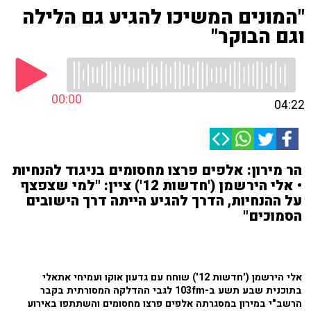
"המונים המשיכו להגיע גם הלילה
וגם הבוקר"
00:00
04:22
הר מירון: אלפים פרצו מחסומים בניגוד להנחיות
• אלי הירשמן ('חדשות 12') ציין: "למי שצפצף
על ההנחיות, הדרך להגיע הייתה דרך הישובים
הסמוכים"
אלי הירשמן ('חדשות 12') שוחח עם גדעון אוקו ועמיחי אתאלי
בתוכנית שבע תשע ב-103fm לגבי ההדלקה המסורתית בקבר
הרשב"י במירון במסגרתה אלפים פרצו מחסומים והשתתפו באירוע