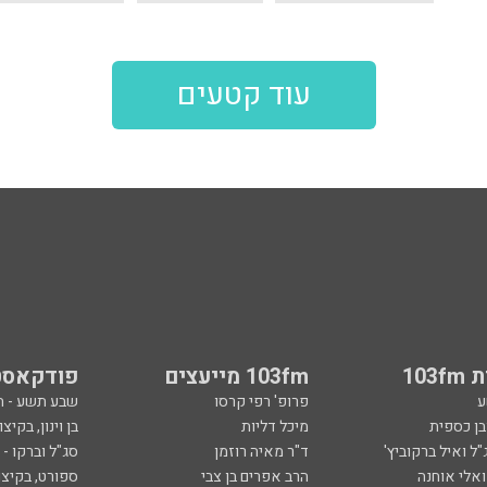
עוד קטעים
103
103fm מייעצים
פודקאסט
ע
פרופ' רפי קרסו
שבע תשע - 
ובן כספית
מיכל דליות
בן וינון, בקיצו
ל ואיל ברקוביץ'
ד"ר מאיה רוזמן
סג"ל וברקו -
ואלי אוחנה
הרב אפרים בן צבי
ספורט, בקיצו