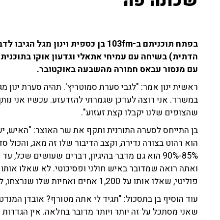
שכונה פה"
בפתח תוכניתם ב-103fm בן כספית וינון 
עם מנסור עבאס חמורה מהשבעה באוקטובר.
ראשית ינון אמר: "לגבי סערת סמוטריץ'. תהיה סערת ינון מ
במשרד. אני רוצה לעדכן שגמרתי להזדעזע. עכשיו אני נותן 
שהצופים שלנו יקבלו קצת זעזוע".
בן התייחס לסערה התורנית ותקף את שר האוצר: "האיש, י
הוא רהוט בצורה נדירה, וקצב הדיבור שלו זה מאג, והכול סד
85%-90% הוא גם מדבר בהיגיון, דברים שעושים שכל
ואתה רואה שמדובר באיש חולני ופסיכוטי. לא שאלו אותו
פוליטי, שאלו אותו על 1,200 אחים ואחיות שלו שנרצחו, לא רק קיבוצניקים".
עוד הוסיף בן בתסכול: "תגיד לי אתה מטורף? אובדן המנד
שאני מסתכל על זה יותר ויותר מדובר בחלאה. אין הגדרות