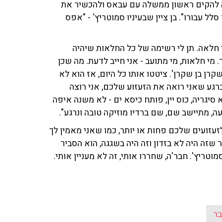
צה להקים ראשון ממשלה עם עבאס ולהכשיר את
לל עבורו". בן ציין שבעיניו סמוטריץ' - "אפס
י חלאה. תן לי רשימה של כל החלאות שיהיה
 מי חלאות, מי מתועב - אני חייב לדעת. מה שכן
רן בן שקרן'. ציטטו אותו כל היום, אז הוא לא
רגע שאני רואה את הזעזוע שלכם, אני רוצה
סיגריה, כוס יין, פותח כיסא ים - לא משנה איפה
, מתיישב שם, שם ברדיו מוזיקה טובה ונרגע".
עזועים שלכם פחות או יותר, כמו שאני מאמין לך
 שזה היה לא בזדון וזה היה בשגגה, הוא הסביר
וטריץ'. חבר'ה, שחררו אותי, זה לא מעניין אותי.
ר