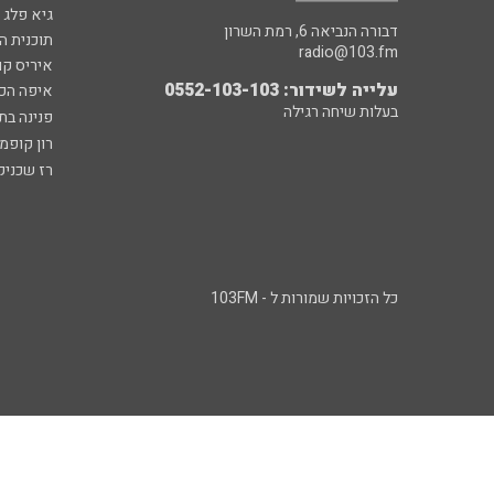
גיא פלג
דבורה הנביאה 6, רמת השרון
תוכנית ה
radio@103.fm
איריס קו
עלייה לשידור: 0552-103-103
איפה הכ
בעלות שיחה רגילה
פנינה בת
רון קופמ
רז שכניק
כל הזכויות שמורות ל - 103FM