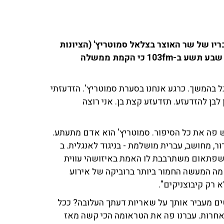
מגל הגיבו לדבריו של שר האוצר בצלאל סמוטריץ' (הציונות
הדתית) בשיחה עם עמיחי אתאלי וגדעון אוקו בתוכנית שבע תשע ב-103fm כי הקמת ממשלה
גל בהמשך. כרגע אנחנו בסערת סמוטריץ'. הזדעזתי
לבן להזדעזע. תזדעזע קצת בן. אני רוצה
ש פה את כל הסיפור. סמוטריץ' הוא אדם מתעתע.
ור, מחושב, עברית מושלמת - בניגוד לאנגלית. ב
, עד שפתאום משתרבבת לו האמת באיזושהי עווית
 מה המעשה החמור ביותר ברוביקה של אירוע
טים מעביר אותך על שאריות דעתך העלובה? ככל
 אחרות. עברנו פה את הטראומה הכי קשה מאז