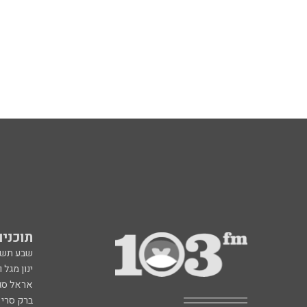
תוכניות fm
שבע תש
ינון מגל 
אראל סג"
ברק סרי 