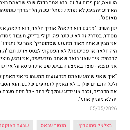
השואה, אין ויכוח על זה. הוא אמר בקולו שמי שבאמת ר
האירוע זה ביבי, לא נפתלי. נפתלי עשה, הלך בדרך שנתניהו ס
מאופס".
ינון השיב: "אז גם הוא חלאה? אוריך חלאה, הוא חלאה, אנ
מסודר, בסדר? זה לא שכונה פה. תן לי בדיוק, תעבוד מסודר.
אני מבין שאתה מאוד מזועזע שסמוטריץ' אמר על נתניהו 'שק
היה חלאה או פסיכופת? לא הפסקתי לצטט אותו. חבר'ה, ב
להבהיר: איך שאני רואה שאתם מזדעזעים, אני נרגע, מוציא 
אני נמצא - עוצר באמצע הכביש, שם את הכיסא על אי תנועה
"איך שאני שומע שאתם מזדעזעים ממשהו כי אני מאמין לז
ולכל הדברים שלך... לא מאמין לזעזועים שלכם. הוא הסביר
את הדברים, וכבר אני יודע שהלך לי היום - כל היום סערת סמ
זה לא מעניין אותי".
05/05/2026
בצלאל סמוטריץ'
מנסור עבאס
שבעה באוקטוב