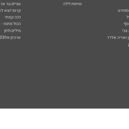
שיחות לילה
שניים עד ארב
ספורט
קרסו יוצא לא
ל
ככה קמתי
סף
הכול פתוח - א
 צבי
מילים ולחן
ן ואריה אלדד
ארכיון 103fm