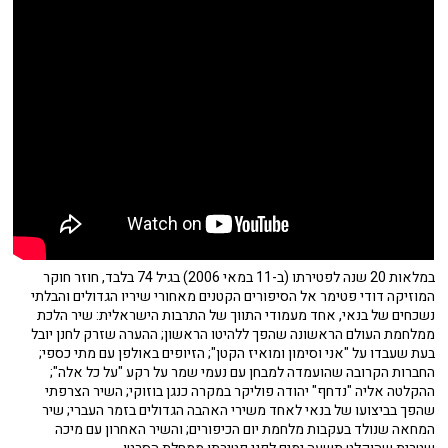
במלאות 20 שנה לפטירתו (ב-11 במאי 2006) בגיל 74 בלבד, חוזר חוקר
המוזיקה דודי פטימר אל הסיפורים הקטנים מאחורי שיריו הגדולים והבלתי
נשכחים של בנאי, אחד מעמודי התווך של התרבות הישראלית: שיר הלכת
ממלחמת העולם הראשונה שהפך ללהיטו הראשון; ההערה שזרק לחנן יובל
בעת שעבדו על "אני וסימון ומואיז הקטן"; הזיופים באולפן עם מתי כספי;
החברות הקרובה שהועמדה למבחן עם נעמי שמר על רקע "על כל אלה";
ההקלטה אליה "נדחף" יהודה פוליקר במקרה כנגן בוזוקי; השיר הצרפתי
שהפך בביצועו של בנאי לאחד משירי האהבה הגדולים בזמר העברי; שיר
המחאה שנולד בעקבות מלחמת יום הכיפורים; והשיר האחרון עם מיכה