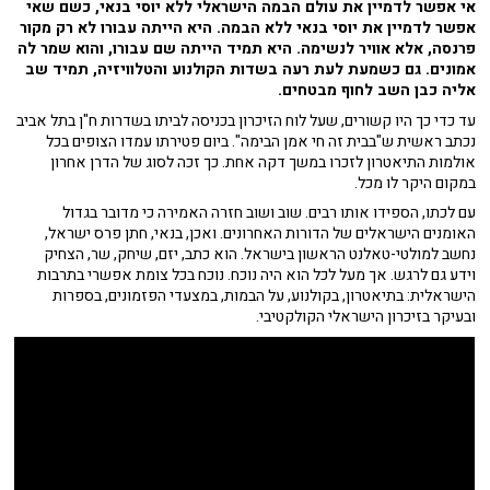
אי אפשר לדמיין את עולם הבמה הישראלי ללא יוסי בנאי, כשם שאי
אפשר לדמיין את יוסי בנאי ללא הבמה. היא הייתה עבורו לא רק מקור
פרנסה, אלא אוויר לנשימה. היא תמיד הייתה שם עבורו, והוא שמר לה
אמונים. גם כשמעת לעת רעה בשדות הקולנוע והטלוויזיה, תמיד שב
אליה כבן השב לחוף מבטחים.
עד כדי כך היו קשורים, שעל לוח הזיכרון בכניסה לביתו בשדרות ח"ן בתל אביב
נכתב ראשית ש"בבית זה חי אמן הבימה". ביום פטירתו עמדו הצופים בכל
אולמות התיאטרון לזכרו במשך דקה אחת. כך זכה לסוג של הדרן אחרון
במקום היקר לו מכל.
עם לכתו, הספידו אותו רבים. שוב ושוב חזרה האמירה כי מדובר בגדול
האומנים הישראלים של הדורות האחרונים. ואכן, בנאי, חתן פרס ישראל,
נחשב למולטי-טאלנט הראשון בישראל. הוא כתב, יזם, שיחק, שר, הצחיק
וידע גם לרגש. אך מעל לכל הוא היה נוכח. נוכח בכל צומת אפשרי בתרבות
הישראלית: בתיאטרון, בקולנוע, על הבמות, במצעדי הפזמונים, בספרות
ובעיקר בזיכרון הישראלי הקולקטיבי.