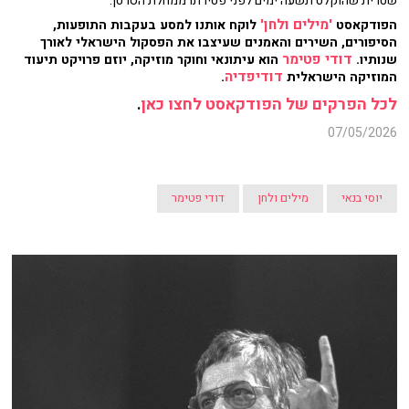
שטרית שהוקלט תשעה ימים לפני פטירתו ממחלת הסרטן.
'מילים ולחן'
הפודקאסט
לוקח אותנו למסע בעקבות התופעות,
הסיפורים, השירים והאמנים שעיצבו את הפסקול הישראלי לאורך
דודי פטימר
שנותיו.
הוא עיתונאי וחוקר מוזיקה, יוזם פרויקט תיעוד
דודיפדיה
המוזיקה הישראלית
.
לכל הפרקים של הפודקאסט לחצו כאן
.
07/05/2026
יוסי בנאי
מילים ולחן
דודי פטימר