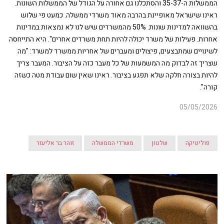
הממשלות ה-35-37 והסתכלנו גם אחורה על הגודל של הממשלות השונות.
ראינו שישראל מאופיינת בהרבה מאוד משרדי ממשלה. כמעט פי שלוש
בהשוואה למדינות שונות. 50% מהמשרדים שיש לנו לא נמצאות במדינות
אחרות. פעילות של משרד יכולה להיות תחת משרדים אחרים". היא התייחסה
לשינויים שמתבצעים, פיצולים ומעברים של אחריות ממשרד למשרד: "מה
שצריך זה לבדוק מה המשמעות של כל מעבר כזה על הציבור. המעבר צריך
להיות בצורה חלקה שלא תפגע בציבור. ראינו שאין שום עבודת מטה כשזה
קורה".
05/05/2026
פוליטיקה
שלטון
משרדי הממשלה
זוהר בר אליעזר