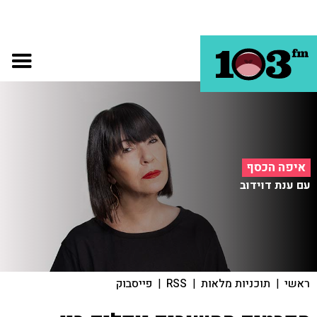
איפה הכסף
עם ענת דוידוב
ראשי
|
תוכניות מלאות
|
RSS
|
פייסבוק