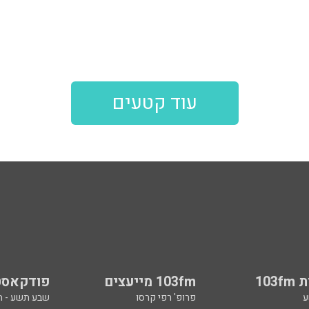
עוד קטעים
103
103fm מייעצים
פודקאסט
ע
פרופ' רפי קרסו
שבע תשע - 