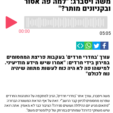
משה ויסברג: "למה פה אסור
ובקניונים מותר?"
00:00
05:05
עורך 'בחדרי חרדים' בעקבות פריצת המחסומים
במירון בידי חרדים: "אמרו שיש מידע מודיעיני.
למישהו פה לא היה כוח לעשות מתווה שיהיה
נוח לכולם"
משה ויסברג, עורך אתר 'בחדרי חרדים', הגיב למתקפה על התנהגות החרדים
שפרצו מחסומים לכיוון קבר הרשב"י. זאת על אף הוראת המשטרה הברורה:
"פתאום מגיע יום ההילולה ועושים סגירה? הציבור כבר לא מאמין. אתה רואה
שיש משחקי כדורגל שמותרים במרחק של קילומטרים משם".