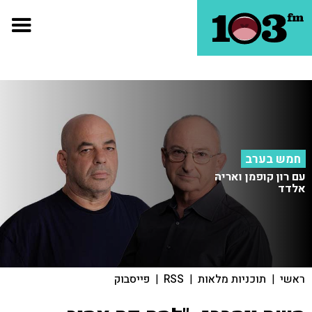
חמש בערב
עם רון קופמן ואריה
אלדד
ראשי
|
תוכניות מלאות
|
RSS
|
פייסבוק