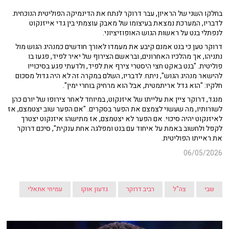
בחלקו השני של הראיון, עבר דרוקר לנתח את הדינמיקה הפוליטית הנוכחית.
לדבריו, המערכת נמצאת בעיצומו של מאבק עוצמתי בין גדי אייזנקוט
לנפתלי בנט על ראשות הגוש האופוזיציוני.
דרוקר טען כי בנט אמנם קיבע את מעמדו לאורך חודשים כמנהיג הגוש מול
נתניהו, אך מהלכיו האחרונים, ובראשם הצירוף של יאיר לפיד, פגעו בו
פוליטית. "בנט באקט חצי היסטרי צירף את לפיד, ולדעתי פגע בסיכוייו
להישאר מנהיג הגוש", ניתח. לדבריו, השלם במקרה זה לא היה גדול מסכום
חלקיו: "הוא גדל אריתמטית, אבל הוא מרחיק בוחרי ימין".
מנגד, דרוקר ציין את עלייתו של איזנקוט, במיוחד לאחר צירופו של יורם כהן
לשורותיו, מה שעשוי לצמצם את הפער בסקרים. "אם הפער שוב יצטמצם, אז
לאיזנקוט יהיה סיכוי. אם הפער לא יצטמצם, אז מתישהו איזנקוט יצטרך
לקפל ולחשוב באמת על איחוד עם בנט ומפלגה אחת ענקית", סיכם דרוקר
את ראייתו הפוליטית.
06/05/2026
שבי
צה"ל
רביב דרוקר
גדעון אוקו
עמיחי אתאלי