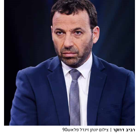
רביב דרוקר
| צילום יונתן זינדל פלאש90