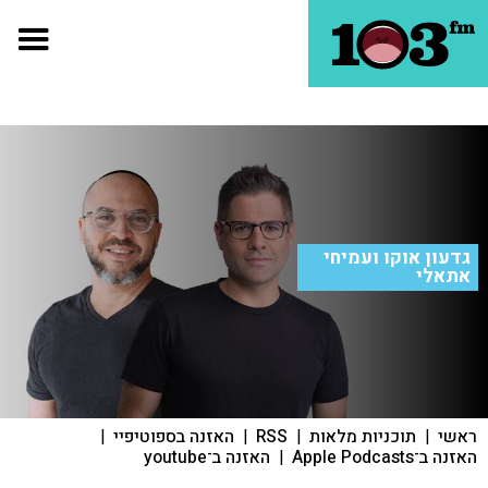
גדעון אוקו ועמיחי
אתאלי
ראשי
|
תוכניות מלאות
|
RSS
|
האזנה בספוטיפיי
|
האזנה ב־Apple Podcasts
|
האזנה ב־youtube