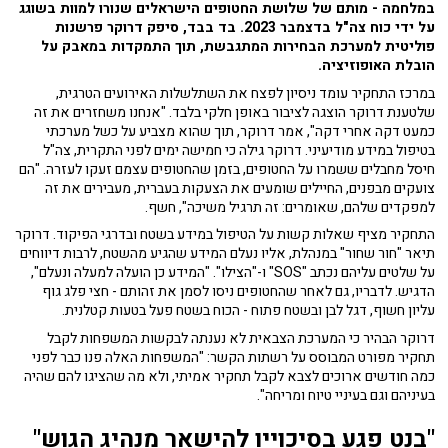
במלחמה - מותם של שלושת החטופים הישראלים שנורו למוות בשוגג
על ידי כוח צה"ל בדצמבר 2023. בד בבד, סיפק דרוקר פרשנות
פוליטית למערכת הבחירות המתגבשת, תוך התמקדות במאבק על
הובלת האופוזיציה.
במרכז התחקיר עומד ניסיון לפצח את השתלשלות האירועים הטרגית,
שלטענת דרוקר הוצגה לציבור באופן חלקי בלבד. "אנחנו משחזרים את זה
כמעט דקה אחרי דקה", אמר דרוקר, תוך שהוא מצביע על כשל מערכתי
בטיפול במידע מודיעיני. דרוקר גילה כי חמישה ימים לפני התקרית, צה"ל
חיסל מחבלים ששמרו על החטופים, בזמן שהחטופים עצמם זעקו לעזרה. "הם
צועקים מבפנים, החיילים שומעים את הצעקות בעברית, מעבירים את זה
למפקדים שלהם, שאומרים: זה תרגיל משיכה", חשף.
התחקיר מציף שאלות קשות על הטיפול במידע בשטח ובדרגי הפיקוד. דרוקר
תיאר "חור שחור" במנהלת, אליו נעלם המידע שהגיע מהשטח, לרבות דיווחים
על שלטים עליהם נכתב "SOS" ו-"הצילו". "המידע כן הועלה למעלה ונעלם",
הדגיש. לדבריו, גם לאחר שהחטופים ניסו לסמן את זהותם - חצי פלג גוף
עליון חשוף, דגל לבן ובשטח פתוח - הכוח בשטח פעל בטעות קטלנית.
דרוקר הבהיר כי המערכת הצבאית לא נענתה לבקשות המשפחות לקבל
תחקיר מפורט המבוסס על רשתות הקשר: "המשפחות האלה פנו כבר לפני
כמה חודשים ארוכים לצבא לקבל תחקיר אמיתי, ולא מה שהציגו להם שהיה
בעיניהם וגם בעיניי טיוח ומריחה".
"בנט פגע בסיכוייו להישאר מנהיג הגוש"