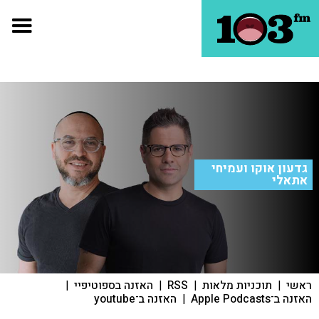
גדעון אוקו ועמיחי
אתאלי
ראשי
|
תוכניות מלאות
|
RSS
|
האזנה בספוטיפיי
|
האזנה ב־Apple Podcasts
|
האזנה ב־youtube