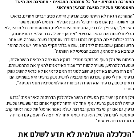
המערכה הנוכחית - על כל עוצמתה הצבאית - מחמיצה את היעד
האסטרטגי העליון: מניעת הגרעין האיראני.
"המערכה הזאת לא הייתה סביב הגרעין, הייתה סביב דברים אחרים, בראש
ובראשונה - בין אם מצהירים על זה ובין אם לא - מנסים לשנות משטר
באיראן", קבע וילן. לדבריו, התקיפות הישראליות, משמעותיות ככל שיהיו, לא
הצליחו לשנות את המצב הבסיסי: "איראן - יש לה כבר אלפי צנטריפוגות,
הרבה יכולות ייצור, מתקנים בנתנז ובפורדו שנתקפו בשנה שעברה. יש אתר
חדש וממוגן שהם בונים ליד נתנז, שהוא בלתי תקיף מהאוויר. יש את החומר
שנמצא באיספהאן. המצב הבסיסי לא השתנה".
הניתוח של וילן חשף פרדוקס מטריד: דווקא העוצמה הצבאית הישראלית,
שנועדה להרתיע, עשויה להוות זרז עבור האיראנים להאיץ את התחמשותם.
"אם היה מישהו באיראן שחשב לפני זה האם כדאי או לא כדאי להשיג נשק
גרעיני, אין לי ספק שכרגע המוטיבציה להשיג נשק גרעיני היא בשמיים. הם
רואים שנשק גרעיני הוא תעודת הביטוח האולטימטיבית מפני תקיפה",
הסביר.
וילן מתח קו ישיר בין הפעילות הישראלית לבין הדחיפות האיראנית: "ברגע
שיהיה להם נשק גרעיני, אף אחד לא יחזור לתקוף אותם כפי שעשינו עכשיו.
גרעין, גם אם רק פיצוץ מתקן במדבר, שלא נאמר ארסנל של כמה ראשי קרב
שאפשר לשים על טיל, הוא כזה שאף אחד לא ירצה להתעסק עם המדינה
הזאת מבחינה צבאית".
"הכלכלה העולמית לא תדע לשלם את