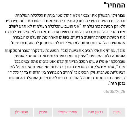
המחיר"
עבור וילן, הכשלון אינו צבאי אלא דיפלומטי. בניתוח הכלכלה העולמית
והשלכות המצור במצרי הורמוז, הזהיר כי המציאות דורשת פתרונות יצירתיים
ולא רק הפעלת כוח גולמית: "אני חושב שהכלכלה העולמית לא תדע לשלם
את המחיר של הורמוז סגור לעוד חודשים ארוכים. אנחנו לא מצליחים לתרגם
את הפעלת הכוח להישגים מדיניים. בשנים האחרונות הפעלנו כוח בצורה
פנטסטית בכל הזירות ואנחנו לא מצליחים לתרגם אותן להישגים מדיניים".
מנגד, עמיחי אתאלי הציב את גישת הנגד, הנשענת על לקחי העבר והספקנות
העמוקה כלפי הסכמים. "הימין נושא נרטיב מבוסס על טראומה לאומית
שבהסכמי אוסלו עשינו הסכם מדיני וקיבלנו אוטובוסים מתפוצצים בכל
פינה", אמר אתאלי, והדגיש את הצורך בזהירות מול אויב שאינו פועל לפי
רציונליות מערבית. וילן הסכים כי "החיים הם בחירה בין חלופות בדרך כלל די
גרועות. גם כשאתה חותם על הסכם - החיים לא נגמרים, השאלה מה עושים
בזמן הזה".
06/05/2026
גרעין
גדעון אוקו
עמיחי אתאלי
איראן
אבנר וילן