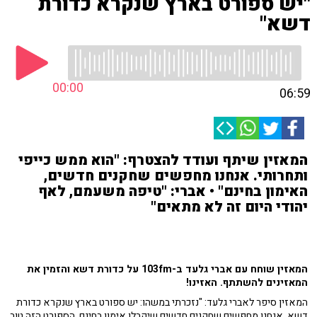
"יש ספורט בארץ שנקרא כדורת
דשא"
00:00
06:59
המאזין שיתף ועודד להצטרף: "הוא ממש כייפי
ותחרותי. אנחנו מחפשים שחקנים חדשים,
האימון בחינם" • אברי: "טיפה משעמם, לאף
יהודי היום זה לא מתאים"
המאזין שוחח עם אברי גלעד ב-103fm
על
כדורת דשא והזמין את
המאזינים להשתתף. האזינו!
המאזין סיפר לאברי גלעד: "נזכרתי במשהו: יש ספורט בארץ שנקרא כדורת
דשא. אנחנו מחפשים שחקנים חדשים שיקבלו אימון בחינם. הספורט הזה טוב