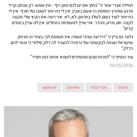
תחילה אברי אמר כי "בחוץ אם יש לכם סאן רוף - אין שמש. רק עננים, קריר.
מרגע שפורץ החמסין הראשון באביב אין לי כח יותר לשובו של חורף. אין לי
כח יותר לעוד גשם, לשלג בחרמון, לא, לא. אני רוצה את הקיץ שלי מקצה
לקצה. חם, מזיע, ונהדר. אני שייך למשפחת הזוחלים. אין לנו עניין בזמנים
קרים".
גלעד גם ציין כי "הידיעה שהכי משכה את תשומת לבי, בעיני זה מרתק.
שישראל נענתה לבקשתה של גרמניה להעביר לה דלק סילוני כי נגמר להם
הדלק".
עוד הוסיף כי "למרות שהם ממשיכים לשנוא אותנו כמו תמיד".
06/05/2026
גרמניה
אברי גלעד
מאזינים
פרוטקשן