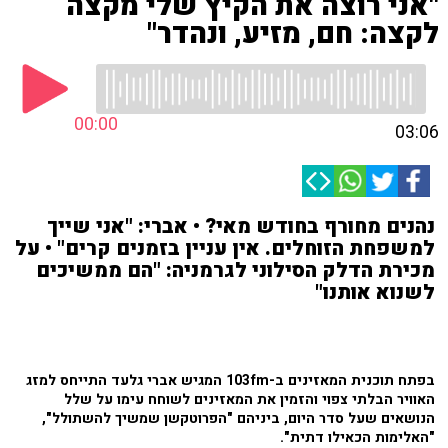
"אני רוצה את הקיץ שלי מקצה
לקצה: חם, מזיע, ונהדר"
00:00
03:06
נהנים מחורף בחודש מאי? • אברי: "אני שייך
למשפחת הזוחלים. אין עניין בזמנים קרים" • על
מכירת הדלק הסילוני לגרמניה: "הם ממשיכים
לשנוא אותנו"
בפתח תוכנית המאזינים ב-103fm המגיש אברי גלעד התייחס למזג
האוויר הבלתי צפוי והזמין את המאזינים לשוחח עימו על שלל
הנושאים שעל סדר היום, ביניהם "הפרוטקשן שמשיך להשתולל",
"האלימות הכאילו דתית".