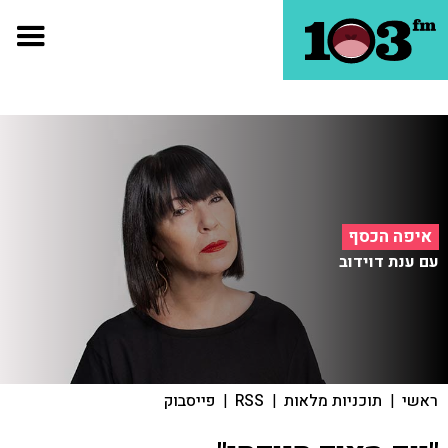
איפה הכסף
עם ענת דוידוב
ראשי
|
תוכניות מלאות
|
RSS
|
פייסבוק